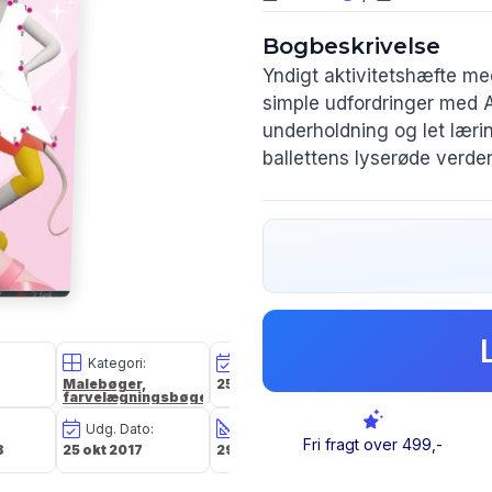
Bogbeskrivelse
Yndigt aktivitetshæfte me
simple udfordringer med A
underholdning og let læring
ballettens lyserøde verde
Kategori:
Oplagsdato:
Vægt:
Malebøger,
25 okt 2017
135g
farvelægningsbøger
Udg. Dato:
Størrelse i cm:
Forlag:
Fri fragt over 499,-
8
25 okt 2017
29,5 x 21,0 x 0,4
BUSTER NORDIC