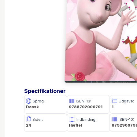
Specifikationer
Sprog:
ISBN-13:
Udgave:
Dansk
9788792900791
1
Sider:
Indbinding:
ISBN-10:
24
Hæftet
879290079