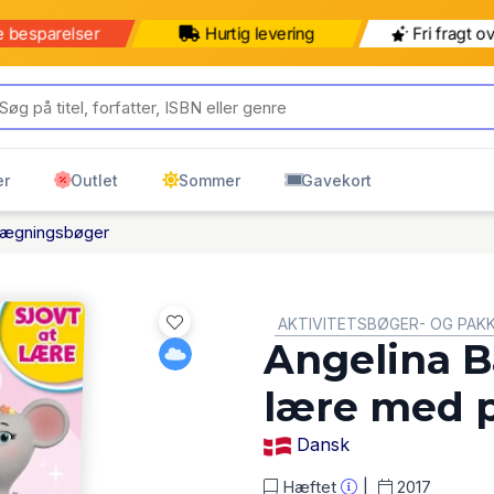
e besparelser
Hurtig levering
Fri fragt o
er
Outlet
Sommer
Gavekort
lægningsbøger
GENRE:
AKTIVITETSBØGER- OG PAK
Angelina Ba
lære med pr
Dansk
Hæftet
2017