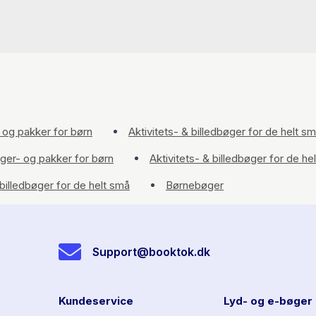
 og pakker for børn
Aktivitets- & billedbøger for de helt s
øger- og pakker for børn
Aktivitets- & billedbøger for de he
 billedbøger for de helt små
Børnebøger
Support@booktok.dk
Kundeservice
Lyd- og e-bøger