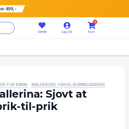
ver 499,-
0
Gemte
Log ind
Kurv
KER FOR BØRN
MALEBØGER, FARVELÆGNINGSBØGER
AKTIVITE
llerina: Sjovt at
ik-til-prik