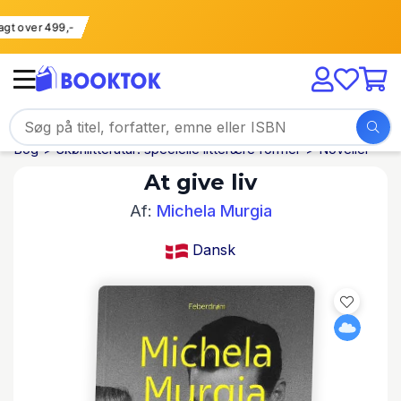
 fragt over 499,-
Bog
Skønlitteratur: specielle litterære former
Noveller
At give liv
Af:
Michela Murgia
Dansk