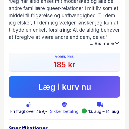
"Jeg har altid anset mit moderskab og alle de
andre familiære queer-relationer i mit liv som et
middel til frigørelse og uafhængighed. Til dem
jeg elsker, til dem jeg vælger, ønsker jeg kun at
tilbyde en enkelt forsikring: At de aldrig behøver
at foregive at være andre end dem, de er."
... Vis mere
Den italienske forfatter Michela Murgia
VORES PRIS
reflekterer i sin sidste bog - de sidste sider
185 kr
dikteret fra sygesengen - over nogle af de
spørgsmål og diskussioner, der lå hende
allermest på sinde, både intellektuelt og
Læg i kurv nu
personligt, livet igennem: moderskab, surrogasi,
adoption og selvvalgte familier.
Hun undersøger hvilke autoriteter, der
Fri fragt over 499,-
Sikker betaling
13. aug – 14. aug
bestemmer, hvordan det er muligt at leve og
give liv. Hun spørger, hvem der har lov til at
Specifikationer