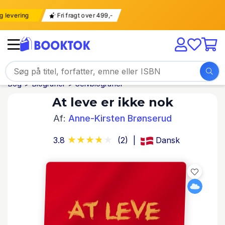
tig levering
Fri fragt over 499,-
Bog
Biografier
Selvbiografier
At leve er ikke nok
Af:
Anne-Kirsten Brønserud
3.8
(2)
Dansk