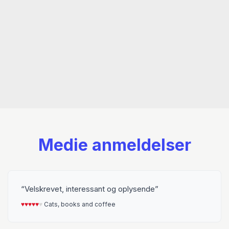
Medie anmeldelser
Velskrevet, interessant og oplysende
♥︎
♥︎
♥︎
♥︎
♥︎
♥︎
Cats, books and coffee