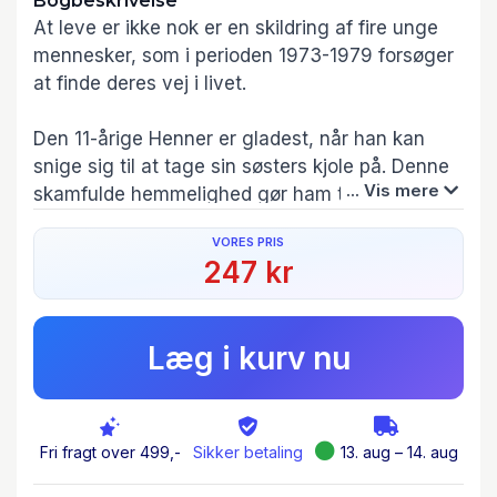
Bogbeskrivelse
At leve er ikke nok er en skildring af fire unge
mennesker, som i perioden 1973-1979 forsøger
at finde deres vej i livet.
Den 11-årige Henner er gladest, når han kan
snige sig til at tage sin søsters kjole på. Denne
... Vis mere
skamfulde hemmelighed gør ham til enspænder.
Hvordan klarer han et liv uden håb om
VORES PRIS
nogensinde at kunne udleve sine inderste
247 kr
længsler?
Storesøsteren Mie fortrænger med skiftende
Læg i kurv nu
held den sensommerdag for et år siden, hvor
hun passivt så til, at Henners plageånd
druknede. Hvilken indflydelse får Mies følelse af
skyld på hendes livsvalg?
Fri fragt over 499,-
Sikker betaling
13. aug – 14. aug