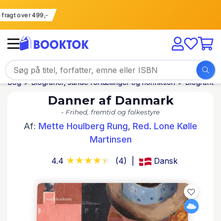
Fri fragt over 499,-
Bog
Biografier, sande fortællinger og nonfiktion
Biografier
Danner af Danmark
- Frihed, fremtid og folkestyre
Af:
Mette Houlberg Rung
,
Red. Lone Kølle
Martinsen
4.4
(4)
Dansk