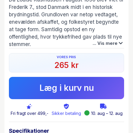
Frederik 7., stod Danmark midt i en historisk
brydningstid. Grundloven var netop vedtaget,
enevælden afskaffet, og folkestyret begyndte
at tage form. Samtidig opstod en ny
offentlighed, hvor trykkefrihed gav plads til nye
... Vis mere
stemmer.
VORES PRIS
Få vakte større debat end grevinde Danner. Hun
265 kr
voksede op i fattige kår, men blev kongens
hustru og en kvinde, der udfordrede sin samtids
normer. Hun fik et barn uden for ægteskab, drev
Læg i kurv nu
en succesfuld modeforretning, rejste ud i
verden og engagerede sig i tidens sociale og
politiske spørgsmål. For mange var hun en
lykkejæger. For andre en stærk kvinde, der
Fri fragt over 499,-
Sikker betaling
10. aug – 12. aug
turde kræve sin ret i et patriarkalsk samfund.
Specifikationer