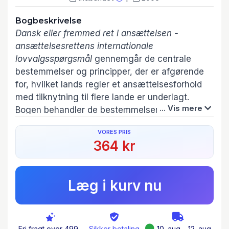
Bogbeskrivelse
Dansk eller fremmed ret i ansættelsen -
ansættelsesrettens internationale
lovvalgsspørgsmål
gennemgår de centrale
bestemmelser og principper, der er afgørende
for, hvilket lands regler et ansættelsesforhold
med tilknytning til flere lande er underlagt.
... Vis mere
Bogen behandler de bestemmelser i EU-
kontraktkonventionen (Romkonventionen), der
VORES PRIS
er centrale for ansættelsesforhold, herunder
364 kr
betydningen af det sædvanlige arbejdssted,
midlertidig beskæftigelse i et andet land,
internationalt ufravigelige lovbestemmelser,
Læg i kurv nu
virkningerne af, i hvilket land en tvist mellem
parterne kommer til pådømmelse mv.
I bogen behandles endvidere betydningen af
lovvalgsaftaler, der på det ansættelsesretlige
Fri fragt over 499,-
Sikker betaling
10. aug – 12. aug