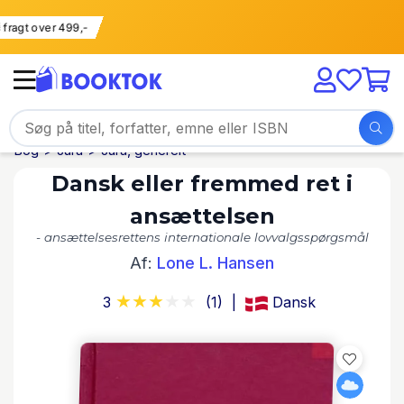
Fri fragt over 499,-
Bog
Jura
Jura, generelt
Dansk eller fremmed ret i
ansættelsen
- ansættelsesrettens internationale lovvalgsspørgsmål
Af:
Lone L. Hansen
3
(1)
Dansk