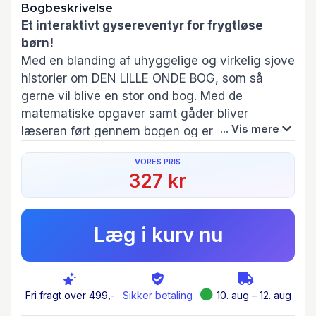
Bogbeskrivelse
Et interaktivt gysereventyr for frygtløse
børn!
Med en blanding af uhyggelige og virkelig sjove
historier om DEN LILLE ONDE BOG, som så
gerne vil blive en stor ond bog. Med de
matematiske opgaver samt gåder bliver
... Vis mere
læseren ført gennem bogen og er med til at
bestemme, hvordan handlingen skal udvikle sig.
VORES PRIS
327 kr
DEN LILLE ONDE BOG 2
Hey, du der! Pssst! Du gætter aldrig, hvad der
lige er sket. Jeg har opdaget Jordens største
Læg i kurv nu
hemmelighed. Seriøst, ja! Skal jeg fortælle dig
den? Jeg advarer dig! Det bliver det værste, du
nogensinde har læst. Så hvis du ikke er sikker
på, at du kan klare det, så læg mig hellere væk
Fri fragt over 499,-
Sikker betaling
10. aug – 12. aug
igen. Jeg er ikke for bangebukse! Tør du?