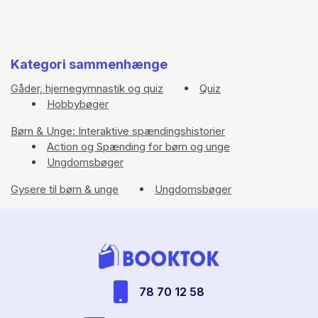
Kategori sammenhænge
Gåder, hjernegymnastik og quiz
Quiz
Hobbybøger
Børn & Unge: Interaktive spændingshistorier
Action og Spænding for børn og unge
Ungdomsbøger
Gysere til børn & unge
Ungdomsbøger
78 70 12 58