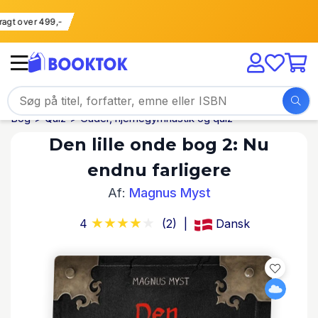
i fragt over 499,-
Bog
Quiz
Gåder, hjernegymnastik og quiz
Den lille onde bog 2: Nu
endnu farligere
Af:
Magnus Myst
4
(2)
Dansk