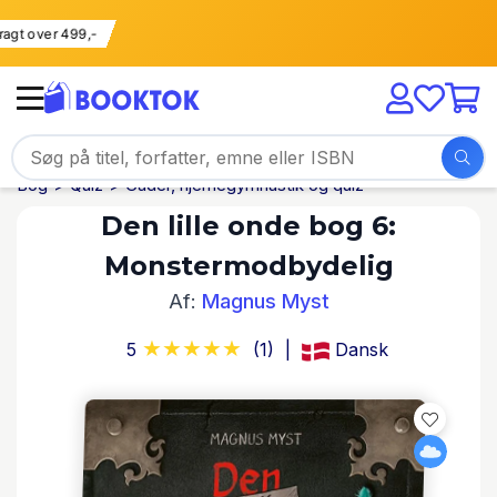
i fragt over 499,-
Bog
Quiz
Gåder, hjernegymnastik og quiz
Den lille onde bog 6:
Monstermodbydelig
Af:
Magnus Myst
5
(1)
Dansk