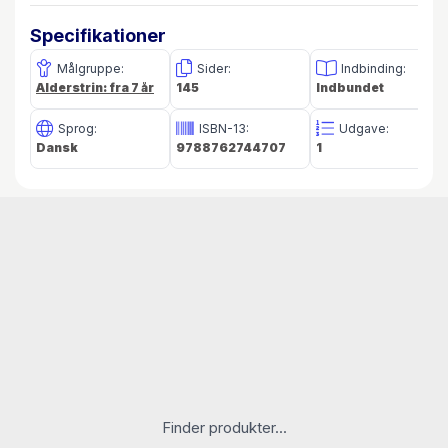
Specifikationer
Målgruppe:
Sider:
Indbinding:
Alderstrin: fra 7 år
145
Indbundet
Sprog:
ISBN-13:
Udgave:
Dansk
9788762744707
1
Finder produkter...