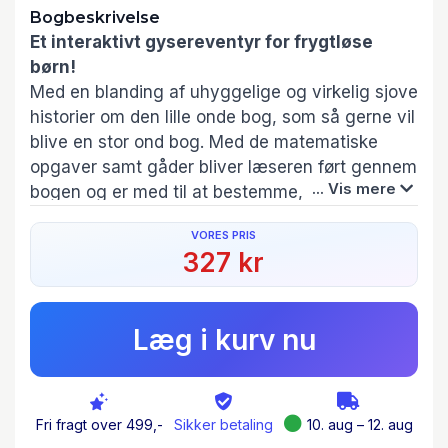
Bogbeskrivelse
Et interaktivt gysereventyr for frygtløse
børn!
Med en blanding af uhyggelige og virkelig sjove
historier om den lille onde bog, som så gerne vil
blive en stor ond bog. Med de matematiske
opgaver samt gåder bliver læseren ført gennem
... Vis mere
bogen og er med til at bestemme, hvordan
handlingen skal udvikle sig.
VORES PRIS
327 kr
Det er en sjov, uhyggelig og ganske anderledes
bog, for dem der kan lide gyser-historier og
gåde-løsning. Thomas Hussungs streg passer
Læg i kurv nu
rigtigt godt til indholdet. En virkelig fin,
spændende, solid og anderledes bog. Anbefales
varmt til indkøb.
Lektørudtalelsen på første bind i serien
Fri fragt over 499,-
Sikker betaling
10. aug – 12. aug