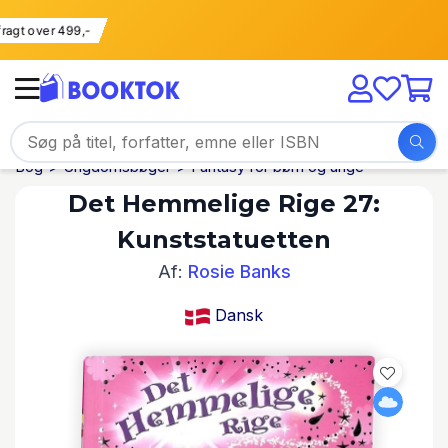
ri fragt over 499,-
Bog
Ungdomsbøger
Fantasy for børn og unge
Det Hemmelige Rige 27:
Kunststatuetten
Af:
Rosie Banks
Dansk