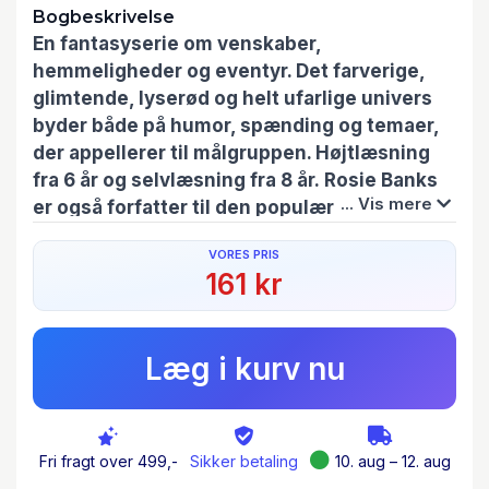
Bogbeskrivelse
En fantasyserie om venskaber,
hemmeligheder og eventyr. Det farverige,
glimtende, lyserød og helt ufarlige univers
byder både på humor, spænding og temaer,
der appellerer til målgruppen. Højtlæsning
fra 6 år og selvlæsning fra 8 år. Rosie Banks
... Vis mere
er også forfatter til den populære serie
HEMMELIGE PRINSESSER
VORES PRIS
161 kr
Bind 27 i serien Det Hemmelige Rige.Lix: 26.9 -
ml=8.5 lo=18.4
Læg i kurv nu
Træd ind i en magisk verden fuld af venner og
sjov!Dronning Malice er overbevist om, at Sofie,
Ella og Trixi er skyld i alle hendes problemer.
Derfor har hun stjålet deres særlige talenter. De
Fri fragt over 499,-
Sikker betaling
10. aug – 12. aug
kan kun få talenterne igen, hvis de uddeler fire