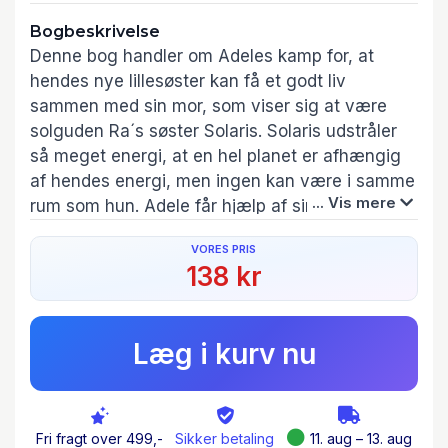
Bogbeskrivelse
Denne bog handler om Adeles kamp for, at
hendes nye lillesøster kan få et godt liv
sammen med sin mor, som viser sig at være
solguden Ra´s søster Solaris. Solaris udstråler
så meget energi, at en hel planet er afhængig
af hendes energi, men ingen kan være i samme
... Vis mere
rum som hun. Adele får hjælp af sin ven
Teknikeren til at finde en løsning, så de kan
VORES PRIS
bringe moren hjem til Det Hemmelige Univers.
138 kr
Det indebære blandt andet, at de må en tur
tilbage i tiden for at finde et specielt materiale,
som skal bruges sammen med en slumrende,
Læg i kurv nu
sort energiklump, som Ra henter hjem fra
udkanten af det næsten uendelige univers.
I forløbet bliver Adeles veninde Lille bidt af en
baby-antigud, så hun bliver til en meget
Fri fragt over 499,-
Sikker betaling
11. aug – 13. aug