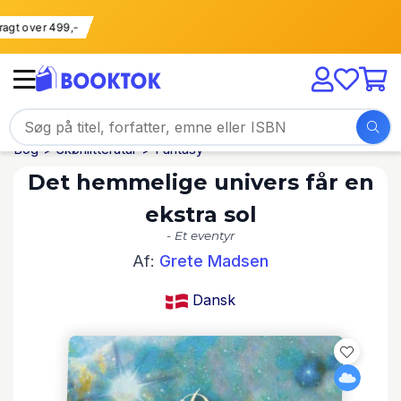
i fragt over 499,-
Bog
Skønlitteratur
Fantasy
Det hemmelige univers får en
ekstra sol
- Et eventyr
Af:
Grete Madsen
Dansk