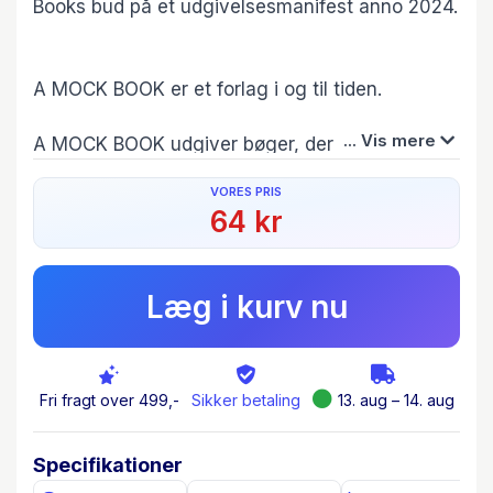
Books bud på et udgivelsesmanifest anno 2024.
A MOCK BOOK er et forlag i og til tiden.
... Vis mere
A MOCK BOOK udgiver bøger, der taler ind i den
planetariske situation.
VORES PRIS
64 kr
A MOCK BOOK tror på, at en anden verden er
både nødvendig og mulig.
Læg i kurv nu
A MOCK BOOK insisterer på nye måder at se
verden på og på perspektiver, hvor verden
omkring os, og ikke mennesket selv, er i
centrum.
Fri fragt over 499,-
Sikker betaling
13. aug – 14. aug
A MOCK BOOK er overbevist om, at vi har brug
Specifikationer
for generøsitet og en udvidet sensibilitet, så vi