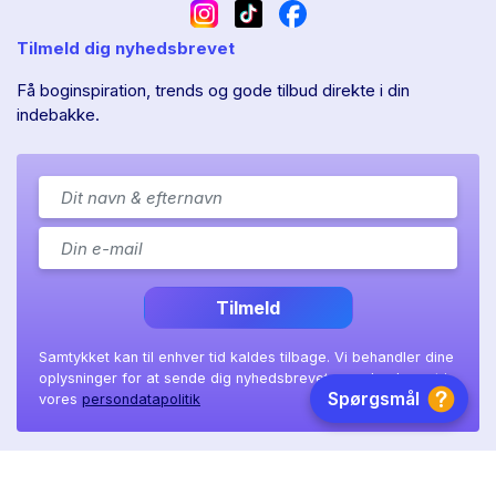
Tilmeld dig nyhedsbrevet
Få boginspiration, trends og gode tilbud direkte i din
indebakke.
Tilmeld
Samtykket kan til enhver tid kaldes tilbage. Vi behandler dine
oplysninger for at sende dig nyhedsbrevet, som beskrevet i
vores
persondatapolitik
Ll. Sct. Hans gade 11A
|
8800 Viborg
|
CVR: 41 08 36 97