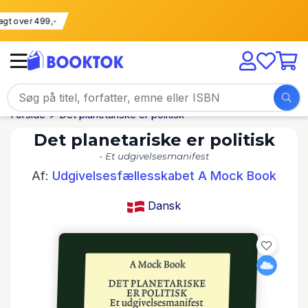
 fragt over 499,-
Forside
Det planetariske er politisk
Det planetariske er politisk
- Et udgivelsesmanifest
Af:
Udgivelsesfællesskabet A Mock Book
Dansk