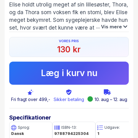
Elise holdt utrolig meget af sin lillesøster, Thora,
og da Thora som voksen fik en stomi, blev Elise
meget bekymret. Som sygeplejerske havde hun
... Vis mere
set, hvor svært det kunne være at have en
stomi. Elise ville hjælpe sin søster. Hun ville
VORES PRIS
opfinde noget, som kunne gøre livet lettere for
130 kr
Thora og for tusindvis af mennesker i hele
verden.
Læg i kurv nu
Fri fragt over 499,-
Sikker betaling
10. aug – 12. aug
Specifikationer
Sprog:
ISBN-13:
Udgave:
Dansk
9788794225304
1