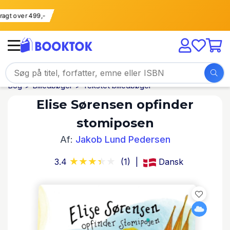
i fragt over 499,-
Bog
Billedbøger
Tekstet billedbøger
Elise Sørensen opfinder
stomiposen
Af:
Jakob Lund Pedersen
3.4
(1)
Dansk