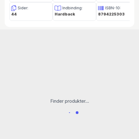
Sider:
Indbinding:
ISBN-10:
44
Hardback
8794225303
Finder produkter...