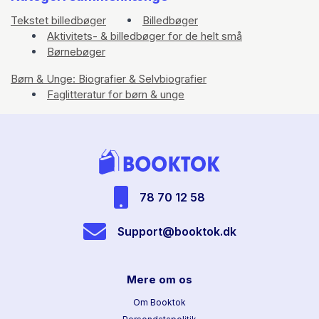
Tekstet billedbøger
Billedbøger
Aktivitets- & billedbøger for de helt små
Børnebøger
Børn & Unge: Biografier & Selvbiografier
Faglitteratur for børn & unge
78 70 12 58
Support@booktok.dk
Mere om os
Om Booktok