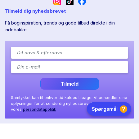
Tilmeld dig nyhedsbrevet
Få boginspiration, trends og gode tilbud direkte i din
indebakke.
Tilmeld
Samtykket kan til enhver tid kaldes tilbage. Vi behandler dine
oplysninger for at sende dig nyhedsbrevet, som beskrevet i
vores
persondatapolitik
Ll. Sct. Hans gade 11A
|
8800 Viborg
|
CVR: 41 08 36 97