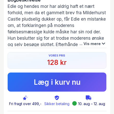
Bogbeskrivelse
Edie og hendes mor har aldrig haft et nært
forhold, men da et gammelt brev fra Milderhurst
Castle pludselig dukker op, får Edie en mistanke
om, at forklaringen på moderens
følelsesmæssige kulde måske har sin rod der.
Hun beslutter sig for at trodse moderens ønske
... Vis mere
og selv besøge slottet. Efterhånden som Edie
får optrevlet historien om, hvordan hendes mor,
VORES PRIS
der som ung pige var evakueret til slottet under
128 kr
krigen, hører hun også en fjern hvisken fra
slottets mure om andre gamle hemmeligheder,
som har været begravet alt for længe. Pressen
Læg i kurv nu
skriver: »Åh, det her er en god bog – den
emmer af fortælleglæde og kan selv få selv den
mest kyniske realist til at hoppe i med begge
ben og tro på, at der bag selv de bedst
Fri fragt over 499,-
Sikker betaling
10. aug – 12. aug
polerede paneler gemmer sig en hemmelighed