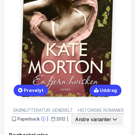
Prøvelyt
Uddrag
GENRE:
SKØNLITTERATUR: GENERELT
HISTORISKE ROMANER
SL
Paperback
2012
Andre varianter