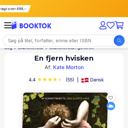
ri fragt over 499,-
Bog
Skønlitteratur
Skønlitteratur: generelt
En fjern hvisken
Af:
Kate Morton
4.4
(55)
Dansk