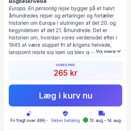
Bogbeskrivelse
Europa. En personlig rejse
bygger på et halvt
århundredes rejser og erfaringer og fortæller
historien om Europa i slutningen af det 20. og
begyndelsen af det 21. århundrede. Det er
historien om, hvordan vores verdensdel efter i
1945 at være sluppet fri af krigens helvede,
... Vis mere
langsomt rejste sig igen og blev genopbygget,
befriet og forenet og nærmede sig idealet om at
VORES PRIS
blive ”helt, frit og fredeligt”. Og derefter
265 kr
snublede.
Bogen er fyldt med mennesker, samtaler og
Læg i kurv nu
anekdoter, der fremstilles med menneskelighed,
indsigt og engagement. Det er også en meget
personlig beretning: Timothy Garton Ash har
brugt en menneskealder på at studere og
Fri fragt over 499,-
Sikker betaling
13. aug – 14. aug
tænke over Europa, og denne bog er i sig selv