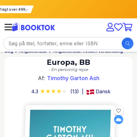
ri fragt over 499,-
Bog
Krigslitteratur
Krigslitteratur: Anden verdenskrig
Europa, BB
- En personlig rejse
Af:
Timothy Garton Ash
4.3
(13)
Dansk