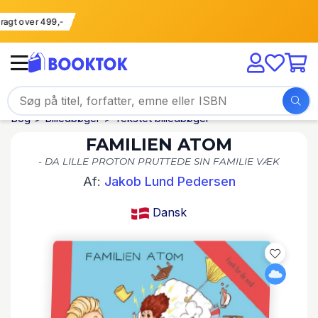
i fragt over 499,-
Bog
Billedbøger
Tekstet billedbøger
FAMILIEN ATOM
- DA LILLE PROTON PRUTTEDE SIN FAMILIE VÆK
Af:
Jakob Lund Pedersen
Dansk