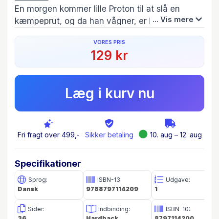
En morgen kommer lille Proton til at slå en
... Vis mere
kæmpeprut, og da han vågner, er hele hans
familie væk. Han må ud at lede, og heldigvis er
VORES PRIS
hans familiemedlemmer ikke så svære at finde,
129 kr
når de for eksempel efterlader sig elektriske
æbleskrog og nyser meget højlydt.
Læg i kurv nu
De faglige referencer i historien tages op i
slutningen af bogen, og der er tilhørende
tegnesider, hvor man lærer at tegne atomer.
Fri fragt over 499,-
Sikker betaling
10. aug – 12. aug
Specifikationer
Sprog:
ISBN-13:
Udgave:
Dansk
9788797114209
1
Sider:
Indbinding:
ISBN-10:
36
Hardback
8797114200