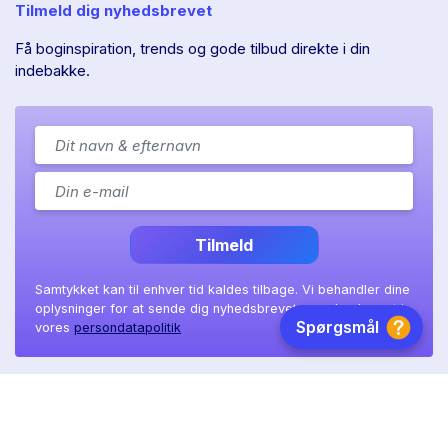
Tilmeld dig nyhedsbrevet
Få boginspiration, trends og gode tilbud direkte i din
indebakke.
Tilmeld
Samtykket kan til enhver tid kaldes tilbage. Vi behandler dine
oplysninger for at sende dig nyhedsbrevet, som beskrevet i
vores
persondatapolitik
Ll. Sct. Hans gade 11A
|
8800 Viborg
|
CVR: 41 08 36 97
Copyright © 2026 BookTok ApS