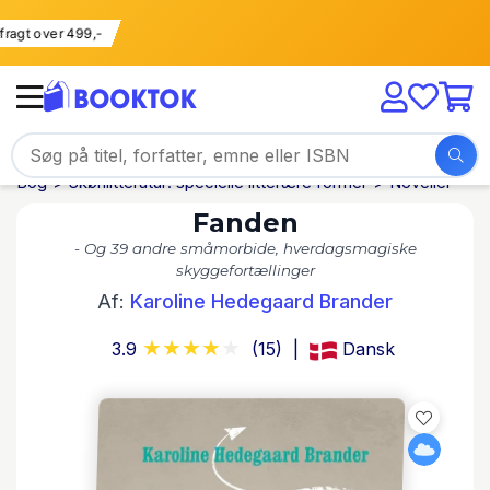
Fri fragt over 499,-
Bog
Skønlitteratur: specielle litterære former
Noveller
Fanden
- Og 39 andre småmorbide, hverdagsmagiske
skyggefortællinger
Af:
Karoline Hedegaard Brander
3.9
(15)
Dansk