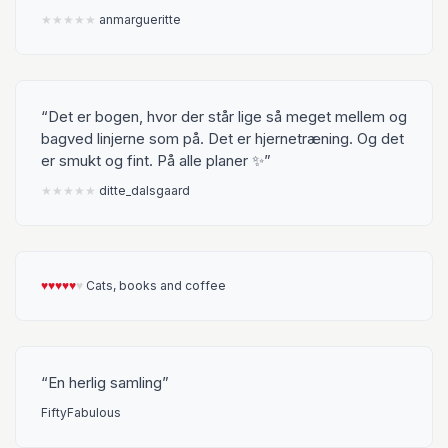
★
★
★
★
★
anmargueritte
Det er bogen, hvor der står lige så meget mellem og
bagved linjerne som på. Det er hjernetræning. Og det
er smukt og fint. På alle planer ✨
★
★
★
★
★
ditte_dalsgaard
♥︎
♥︎
♥︎
♥︎
♥︎
♥︎
Cats, books and coffee
En herlig samling
FiftyFabulous