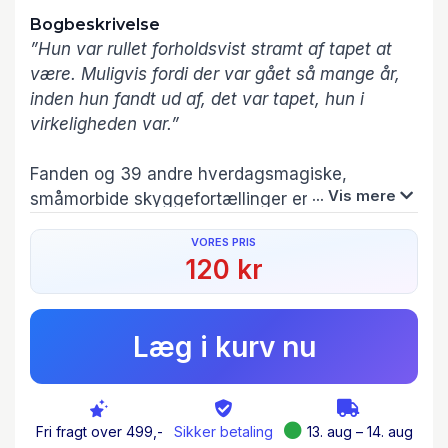
Bogbeskrivelse
”Hun var rullet forholdsvist stramt af tapet at
være. Muligvis fordi der var gået så mange år,
inden hun fandt ud af, det var tapet, hun i
virkeligheden var.”
Fanden og 39 andre hverdagsmagiske,
... Vis mere
småmorbide skyggefortællinger er et sprogligt
sprudlende og humoristisk tidsbillede, hvor
VORES PRIS
forfatterens litterære mikroskop sætter fokus på
120 kr
menneskets skyggefulde facetter.
Læserne vil kunne genkende sig selv i
Læg i kurv nu
hudløsheden, gyset, latterligheden, sorgen,
vreden og selvdestruktionen.
Når hverdagen æder tiden og det allermest
Fri fragt over 499,-
Sikker betaling
13. aug – 14. aug