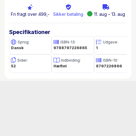
Fri fragt over 499,-
Sikker betaling
11. aug – 13. aug
Specifikationer
Sprog:
ISBN-13:
Udgave:
Dansk
9788797226865
1
Sider:
Indbinding:
ISBN-10:
52
Hæftet
8797226866