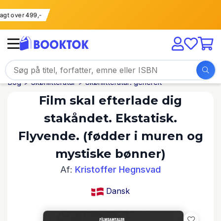
 fragt over 499,-
Bog
Skønlitteratur
Skønlitteratur: generelt
Film skal efterlade dig
stakåndet. Ekstatisk.
Flyvende. (fødder i muren og
mystiske bønner)
Af:
Kristoffer Hegnsvad
Dansk