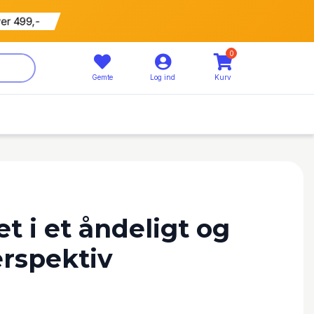
ver 499,-
0
Gemte
Log ind
Kurv
et i et åndeligt og
erspektiv