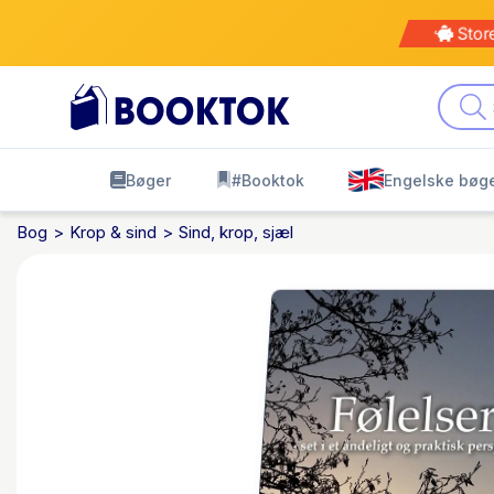
Stor
Bøger
#Booktok
Engelske bøg
Bog
Krop & sind
Sind, krop, sjæl