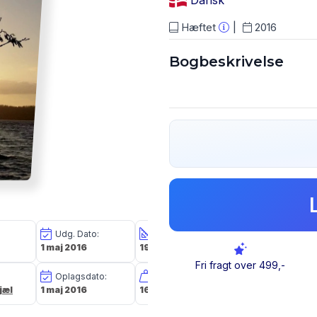
Dansk
Hæftet
2016
Bogbeskrivelse
Udg. Dato:
Størrelse i cm:
Forlag:
1 maj 2016
19,0 x 12,0 x 1,2
Hjorth & Nielsen
Fri fragt over 499,-
Oplagsdato:
Vægt:
Forfatter(e):
jæl
1 maj 2016
162g
Lone Hjorth