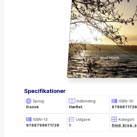
Specifikationer
Sprog:
Indbinding:
ISBN-10:
Dansk
Hæftet
8799871726
ISBN-13:
Udgave:
Kategori:
9788799871728
1
Sind, krop, s