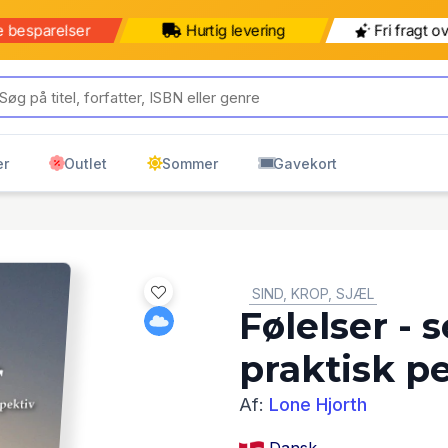
e besparelser
Hurtig levering
Fri fragt o
er
Outlet
Sommer
Gavekort
GENRE:
SIND, KROP, SJÆL
Følelser - s
praktisk p
Af:
Lone Hjorth