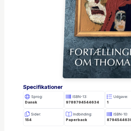
Specifikationer
Sprog:
ISBN-13:
Udgave:
Dansk
9788794544634
1
Sider:
Indbinding:
ISBN-10:
154
Paperback
879454463