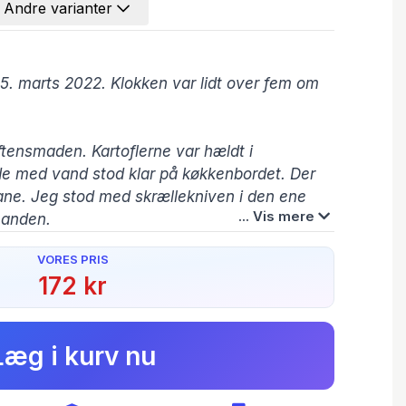
Andre varianter
5. marts 2022. Klokken var lidt over fem om
ftensmaden. Kartoflerne var hældt i
e med vand stod klar på køkkenbordet. Der
ane. Jeg stod med skrællekniven i den ene
... Vis mere
n anden.
VORES PRIS
så dem. To betjente, som gik forbi
172 kr
legangen. Betjenten, som gik bagerst,
Forfatter(e):
plitsekund mødtes vores blikke, og jeg vidste
Alice Marianne
Larsen
aldrig ville blive det samme igen.
Læg i kurv nu
s
er en mors gribende beretning om hendes
.dk