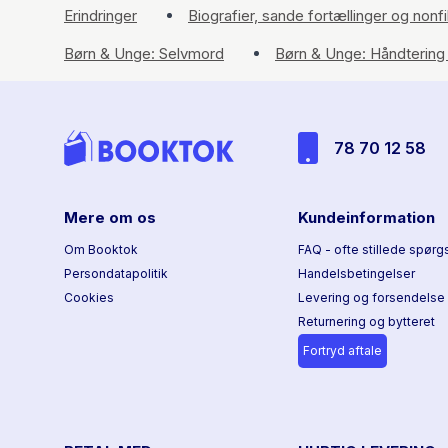
Erindringer
Biografier, sande fortællinger og nonfi
Børn & Unge: Selvmord
Børn & Unge: Håndtering
78 70 12 58
Mere om os
Kundeinformation
Om Booktok
FAQ - ofte stillede spørg
Persondatapolitik
Handelsbetingelser
Cookies
Levering og forsendelse
Returnering og bytteret
Fortryd aftale