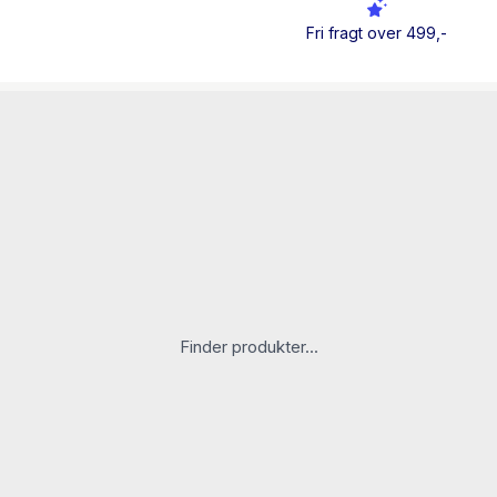
Fri fragt over 499,-
Om forfatteren
Alice Marianne Larsen (f
der havde flere diagnoser
han selvskadende i livstru
med udfordringer og et s
forhindret.
Finder produkter...