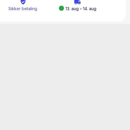
Sikker betaling
13. aug – 14. aug
. 1956) har skrevet bogen om sin søn Thomas,
 og led af svær angst. Når det var værst, blev
ende grad. Bogen er en fortælling om et liv
elvmord, der måske kunne have været