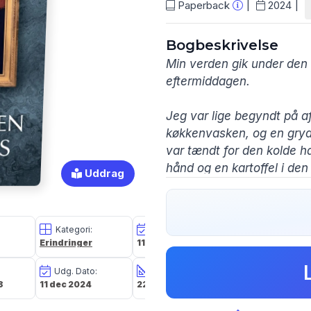
Paperback
2024
Bogbeskrivelse
Min verden gik under den 
eftermiddagen.
Jeg var lige begyndt på a
køkkenvasken, og en gryd
var tændt for den kolde h
hånd og en kartoffel i de
Uddrag
Det var i det øjeblik, jeg 
køkkenvinduet ude på sva
Kategori:
Oplagsdato:
Vægt:
kikkede ind på mig. I et s
Erindringer
11 dec 2024
258g
med det samme, at mit liv 
Udg. Dato:
Størrelse i cm:
Forlag:
8
11 dec 2024
22,1 x 14,2 x 1,3
Forlaget
Fortællingen om Thoma
Forfatterskabet
søns selvmord.