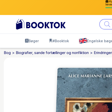
Kø
leve
Bøger
#Booktok
Engelske bøg
Bog
Biografier, sande fortællinger og nonfiktion
Erindringer