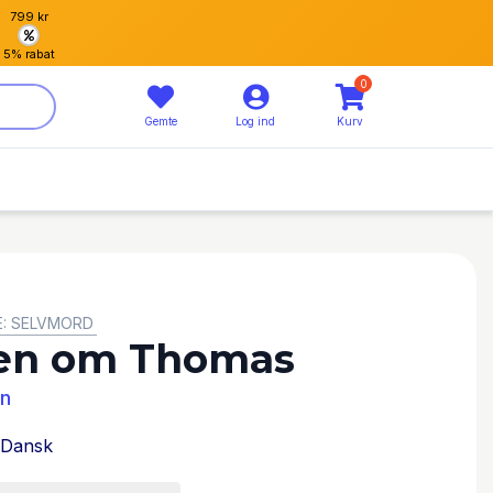
799 kr
5% rabat
0
Gemte
Log ind
Kurv
E: SELVMORD
gen om Thomas
en
Dansk