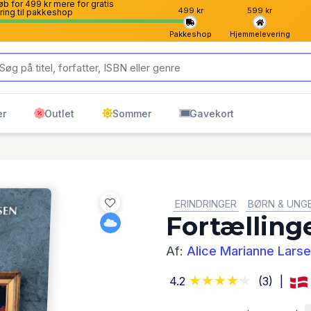
b for 499 kr mere for gratis
499 kr
599 kr
ring til pakkeshop
Pakkeshop
Hjemmelevering
er
Outlet
Sommer
Gavekort
GENRE:
ERINDRINGER
BØRN & UNG
Fortællin
Af:
Alice Marianne Lars
4.2
(3)