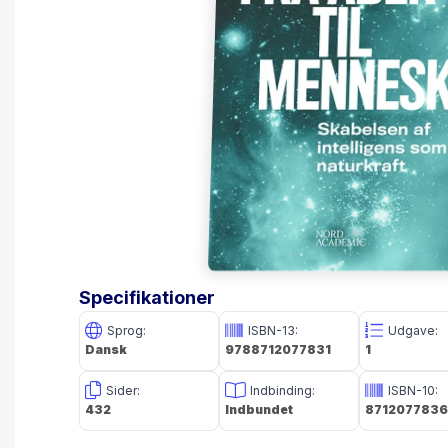
Specifikationer
Sprog:
ISBN-13:
Udgave:
Dansk
9788712077831
1
Sider:
Indbinding:
ISBN-10:
432
Indbundet
8712077836