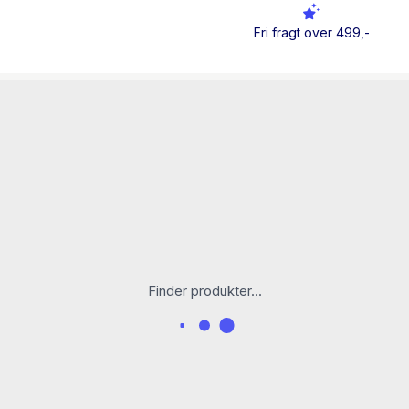
Med afsæt i ny forskning 
Fri fragt over 499,-
kulturhistorie i en fortæl
menneske. Spørgsmålet er
udviklet sig fra at være et
naturen.
Ole Høiris (f. 1945) er do
Aarhus Universitet, og ha
menneskets oprindelse, a
Finder produkter...