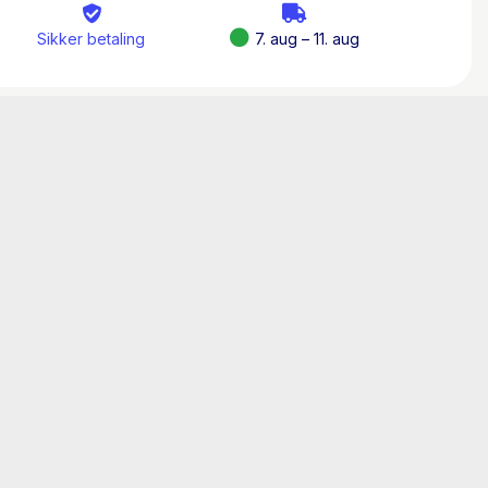
samler forfatteren genetik, arkæologi og
Sikker betaling
7. aug – 11. aug
ling, der begynder, længe før mennesket blev
, om mennesket med sin intelligens har
 produkt af naturen til at være en kraft i
cent emeritus ved Afdeling for Antropologi,
r et meget stort forfatterskab bag sig om
dfærd og udvikling.