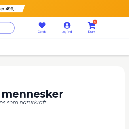
ver 499,-
0
Gemte
Log ind
Kurv
il mennesker
ens som naturkraft