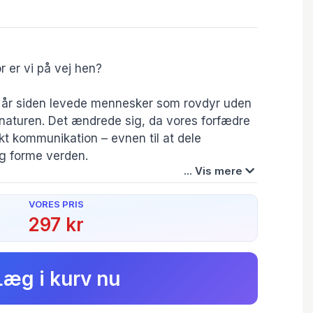
or er vi på vej hen?
00 år siden levede mennesker som rovdyr uden
i naturen. Det ændrede sig, da vores forfædre
kt kommunikation – evnen til at dele
og forme verden.
... Vis mere
tæller, hvordan evnen ændrede livets
VORES PRIS
 Bogen bryder med forestillingen om en lige
297 kr
 og viser et globalt netværk af genetisk og
Forfatter(e):
r møder mellem Homo sapiens og andre
Ole Høiris
l vores arts mangfoldighed. Og hvor det
Læg i kurv nu
 evolutionens slutpunkt, men et væsen i