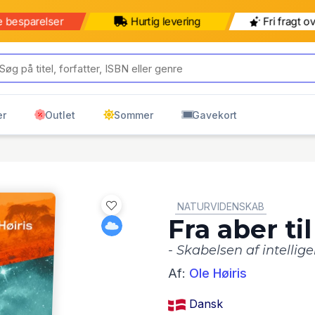
e besparelser
Hurtig levering
Fri fragt o
er
Outlet
Sommer
Gavekort
GENRE:
NATURVIDENSKAB
Fra aber t
- Skabelsen af intellig
Af:
Ole Høiris
Dansk