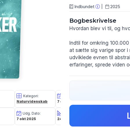
Indbundet
2025
Bogbeskrivelse
Hvordan blev vi til, og hv
Indtil for omkring 100.0
at sætte sig varige spor 
udviklede evnen til abstra
erfaringer, sprede viden 
Fra aber til mennesker
for
forudsætninger på jorden.
linje fra abe til menneske
Kategori:
Oplagsdato:
Vægt:
kulturel udveksling, hvo
Naturvidenskab
7 okt 2025
1327g
menneskeformer bidrog ti
Udg. Dato:
Størrelse i cm:
Forlag:
moderne menneske ikke er
7 okt 2025
24,8 x 18,1 x 3,7
Nord Academic
konstant forandring.