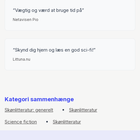
Vægtig og værd at bruge tid på
Robinson har vundet nogle af de største litterære priser,
Netavisen Pio
herunder Hugo-prisen og Nebula-prisen. Hans evne til at
kombinere videnskabelig præcision med etisk refleksion
og stærke karakterer har gjort ham til en favorit blandt
både kritikere og læsere.
Skynd dig hjem og læs en god sci-fi!
Littuna.nu
Kategori sammenhænge
Skønlitteratur: generelt
Skønlitteratur
Science fiction
Skønlitteratur