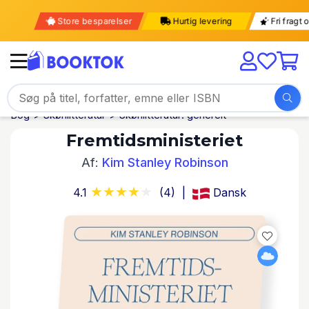
Store besparelser
Hurtig levering
Fri fra
Bog
Skønlitteratur
Skønlitteratur: generelt
Fremtidsministeriet
Af:
Kim Stanley Robinson
4.1
(4)
Dansk