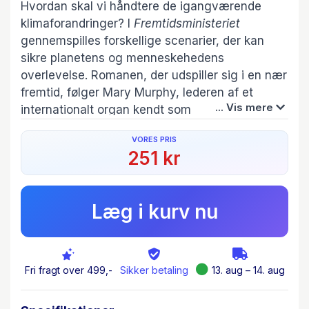
Hvordan skal vi håndtere de igangværende
klimaforandringer? I
Fremtidsministeriet
gennemspilles forskellige scenarier, der kan
sikre planetens og menneskehedens
overlevelse. Romanen, der udspiller sig i en nær
fremtid, følger Mary Murphy, lederen af et
... Vis mere
internationalt organ kendt som
“Fremtidsministeriet”, hvis mission er at takle
VORES PRIS
klimakrisen på vegne af fremtidige
251 kr
generationer. Sammen med sine kolleger er
Mary primus motor i at udtænke løsninger og
afprøve dem med aktører i det internationale
Læg i kurv nu
samfund.
Historien væver øjenvidneberetninger og
økonomiske, politiske og teknologiske løsninger
Fri fragt over 499,-
Sikker betaling
13. aug – 14. aug
sammen til en dramatisk historie om
klimaaktivisme, økoterrorisme, Davos og global