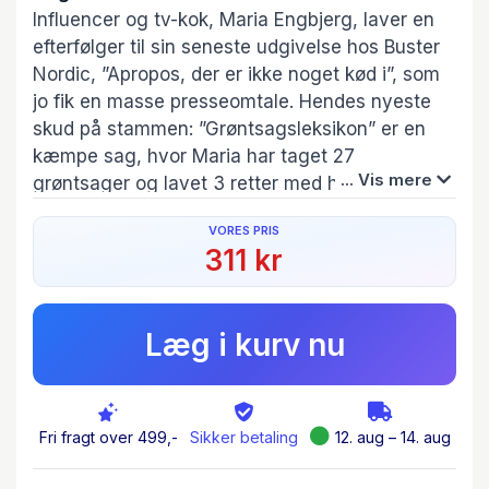
Influencer og tv-kok, Maria Engbjerg, laver en
efterfølger til sin seneste udgivelse hos Buster
Nordic, ”Apropos, der er ikke noget kød i”, som
jo fik en masse presseomtale. Hendes nyeste
skud på stammen: ”Grøntsagsleksikon” er en
kæmpe sag, hvor Maria har taget 27
... Vis mere
grøntsager og lavet 3 retter med hver enkelt.
Så læserne får en masse inspiration til at
VORES PRIS
udnytte deres grøntsager bedre – og lave en
311 kr
masse gode retter. Maria Engbjerg er en af
vores første madinfluencere i Danmark. Hun er
ejer af en populær restaurant og har flere
Læg i kurv nu
kogebøger bag sig.
Fri fragt over 499,-
Sikker betaling
12. aug – 14. aug