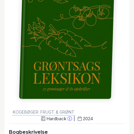
GENRE:
KOGEBØGER: FRUGT & GRØNT
Hardback
2024
Bogbeskrivelse