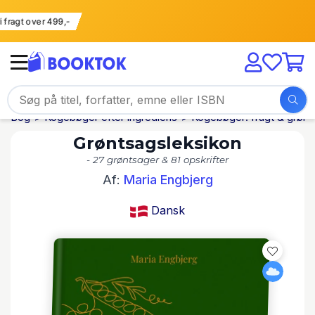
Fri fragt over 499,-
Bog
Kogebøger efter ingrediens
Kogebøger: frugt & grønt
Grøntsagsleksikon
- 27 grøntsager & 81 opskrifter
Af:
Maria Engbjerg
Dansk