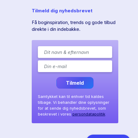
Tilmeld dig nyhedsbrevet
Få boginspiration, trends og gode tilbud
direkte i din indebakke.
Tilmeld
Samtykket kan til enhver tid kaldes
tilbage. Vi behandler dine oplysninger
for at sende dig nyhedsbrevet, som
beskrevet i vores
persondatapolitik