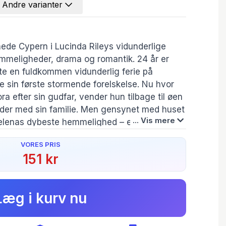
Andre varianter
nede Cypern i Lucinda Rileys vidunderlige
hemmeligheder, drama og romantik. 24 år er
gte en fuldkommen vidunderlig ferie på
 sin første stormende forelskelse. Nu hvor
a efter sin gudfar, vender hun tilbage til øen
 der med sin familie. Men gensynet med huset
... Vis mere
elenas dybeste hemmelighed – en
t skjult for manden, William, og sønnen,
VORES PRIS
enager, der gerne vil beskytte sin elskede
151 kr
 at få sandheden at vide om sin rigtige far.
Forfatter(e):
Originaltitel:
 møder sin første store kærlighed igen, sætter
Lucinda Riley
The Olive Tree
ivenheder, der vil få hendes fortid og fremtid
Læg i kurv nu
elena og Alex ved, at deres liv aldrig vil blive
Oversætter:
Ulla Lauridsen
t alle Pandoras hemmeligheder har set dagens
 læsere kan fint stige på her, og trofaste