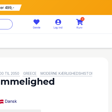
ver 499,-
0
Gemte
Log ind
Kurv
00 TIL 2050
GREECE
MODERNE KÆRLIGHEDSHISTORIER
emmelighed
Dansk