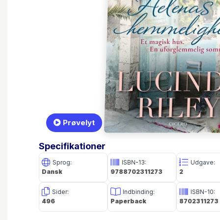
Prøvelyt
Specifikationer
Sprog:
ISBN-13:
Udgave:
Dansk
9788702311273
2
Sider:
Indbinding:
ISBN-10:
496
Paperback
8702311273