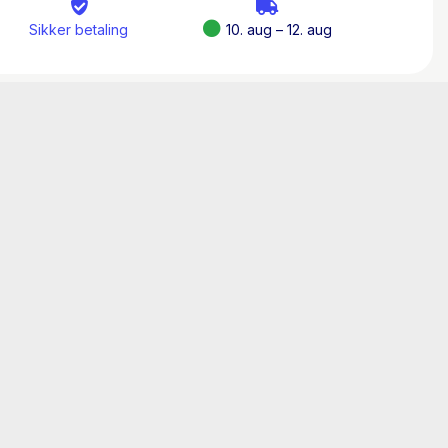
lig, føle sig godt underholdt …« ***** –
Sikker betaling
10. aug – 12. aug
Riley-fortælling, der kredser om kærlighed,
emmelighed, der bliver sværere og sværere at
e Journal
»… så lækkert, velskrevet og – tro
 at man ikke kan rejse sig fra hængekøjen,
orsvinde ned i græske olivenlunde, smukke
den.« **** –
Femina
»Vidunderlig og storslået
hed og sammenhold i et ganske særligt hus