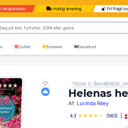
e besparelser
Hurtig levering
Fri fragt o
er
Outlet
Sommer
Gavekort
GENRE:
TIDLIGE 21. ÅRHUNDREDE, 20
Helenas h
Af:
Lucinda Riley
4.3
(563)