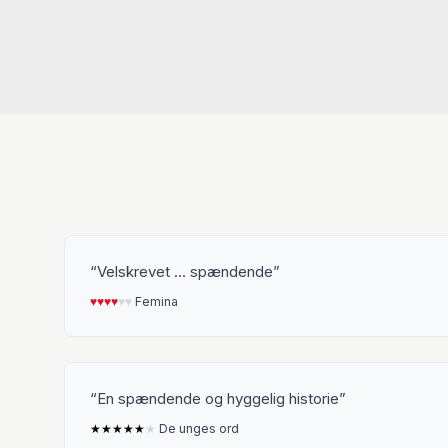
Velskrevet ... spændende
♥︎
♥︎
♥︎
♥︎
♥︎
♥︎
Femina
En spændende og hyggelig historie
★
★
★
★
★
★
De unges ord