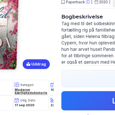
Paperback
2020
Bogbeskrivelse
Tag med til det solbeskin
fortælling rig på familie
gået, siden Helena tilbra
Cypern, hvor hun oplevede
hun har arvet huset Pandor
for at tilbringe sommeren
er også et gensyn med H
Uddrag
hemmelighed, hun har hold
Alex, som er en sårbar te
mor, men også er opsat på
Kategori:
Oplagsdato:
Vægt:
Da Helena ved et tilfælde
Moderne
16 feb 2024
598g
kærlighedshistorier
det gang i en kæde af beg
til at kollidere. Og både H
Udg. Dato:
Størrelse i cm:
Forlag:
17 sep 2020
22,1 x 15,3 x 3,7
Cicero
det samme igen, når førs
lys.
Pressen skriver:
»Nye