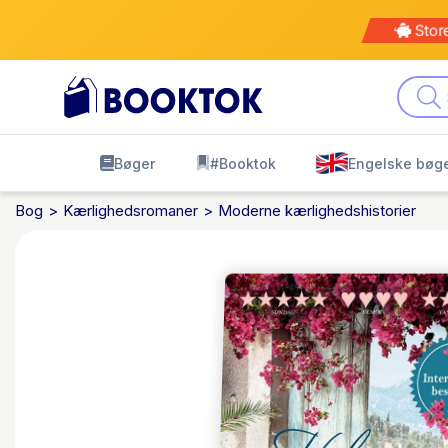
Stor
Bøger
#Booktok
Engelske bøg
Bog
Kærlighedsromaner
Moderne kærlighedshistorier