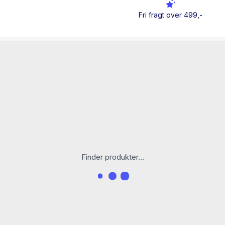
fans kan, helt som sædvan
Fri fragt over 499,-
Søndag
»Det er en rigtig 
familierelationer og en h
bære på. « ***** –
Famili
det eller ej – spændende,
men er nødt til bare at f
haver og enorm arv. Nyd 
roman om familie, kærlig
…« –
Litteratursiden
Finder produkter...