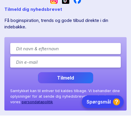
Tilmeld dig nyhedsbrevet
Få boginspiration, trends og gode tilbud direkte i din
indebakke.
Tilmeld
Samtykket kan til enhver tid kaldes tilbage. Vi behandler dine
oplysninger for at sende dig nyhedsbrevet, som beskrevet i
vores
persondatapolitik
Ll. Sct. Hans gade 11A
|
8800 Viborg
|
CVR: 41 08 36 97