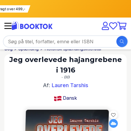
i fragt over 499,-
Bog
Spænding
Historisk spændingslitteratur
Jeg overlevede hajangrebene
i 1916
- BB
Af:
Lauren Tarshis
Dansk