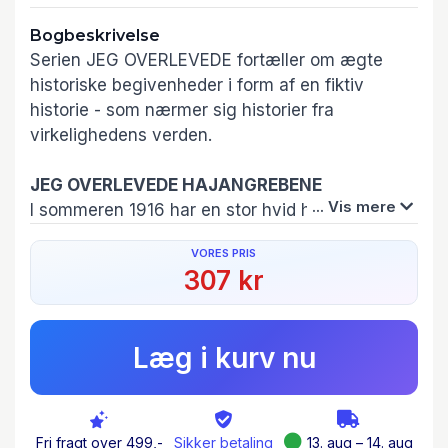
Bogbeskrivelse
Serien JEG OVERLEVEDE fortæller om ægte
historiske begivenheder i form af en fiktiv
historie - som nærmer sig historier fra
virkelighedens verden.
JEG OVERLEVEDE HAJANGREBENE
... Vis mere
I sommeren 1916 har en stor hvid haj angrebet
flere badegæster ved New Jerseys kyst. 11-
VORES PRIS
årige Chet er ude at bade med sine venner, da
307 kr
han får øje på noget i vandet. Først er han
sikker på, at det bare er hans fantasi, der spiller
ham et puds, men det viser sig hurtigt at være
Læg i kurv nu
en stor, blodtørstig haj ...
Der er noget ved hajangreb, der er creepy
spændende! Bogen er velskrevet og nem at
Fri fragt over 499,-
Sikker betaling
13. aug – 14. aug