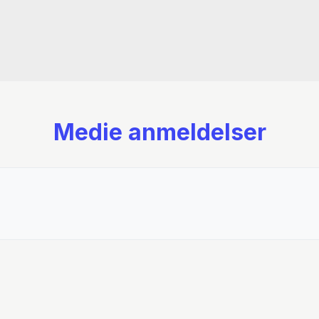
svære sider.” – Kirkus
Medie anmeldelser