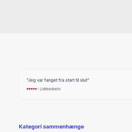
Jeg var fanget fra start til slut
♥︎
♥︎
♥︎
♥︎
♥︎
♥︎
Lidtbedreliv
Kategori sammenhænge