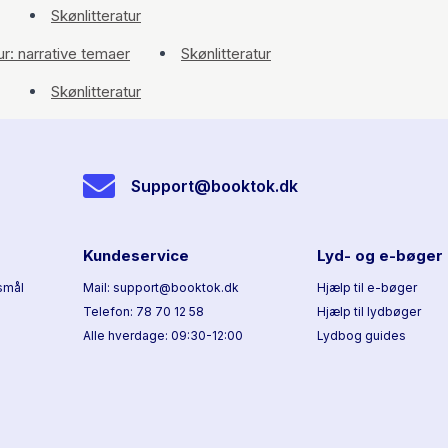
Skønlitteratur
ur: narrative temaer
Skønlitteratur
Skønlitteratur
Support@booktok.dk
Kundeservice
Lyd- og e-bøger
smål
Mail: support@booktok.dk
Hjælp til e-bøger
Telefon: 78 70 12 58
Hjælp til lydbøger
Alle hverdage: 09:30-12:00
Lydbog guides