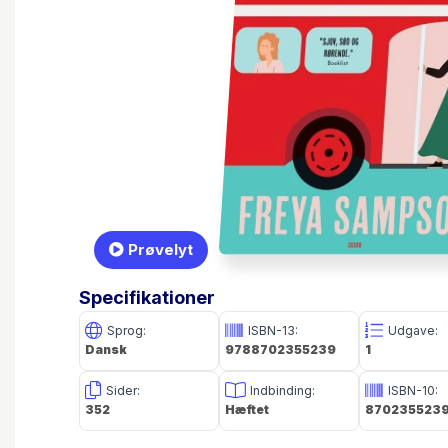
Prøvelyt
Specifikationer
Sprog:
ISBN-13:
Udgave:
Dansk
9788702355239
1
Sider:
Indbinding:
ISBN-10:
352
Hæftet
870235523