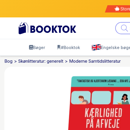
Stor
Bøger
#Booktok
Engelske bøg
Bog
Skønlitteratur: generelt
Moderne Samtidslitteratur