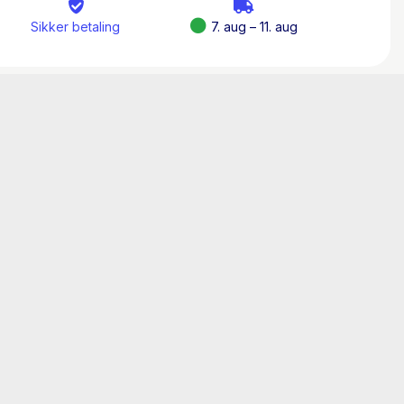
Sikker betaling
7. aug – 11. aug
orien er håbefuld og romantisk, fuld af
.”
– Ali Hazelwood
varm kakao. Hvis du er på udkig efter en
nne helt rigtig.”
– USA Today
m chancer, sorg og det ofte uforudsigelige
 karakterer, som man hepper på undervejs.”
–
, at hun formår at bringe karaktererne og
 til live på så mesterlig vis.”
– Bookpage
i denne skønne historie.”
– Publishers Weekly
 Booklist
 kærlighed og lykke, der overvinder livets