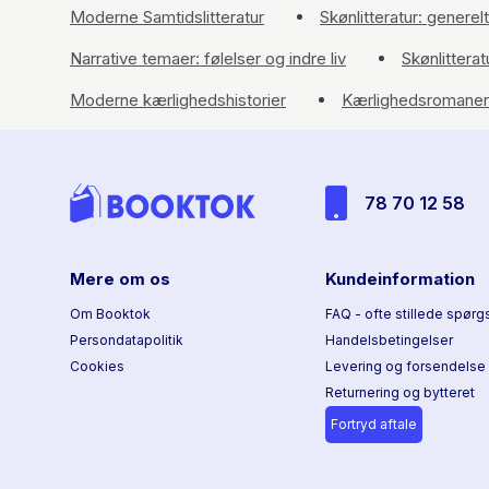
Moderne Samtidslitteratur
Skønlitteratur: generelt
Narrative temaer: følelser og indre liv
Skønlitterat
Moderne kærlighedshistorier
Kærlighedsromaner
78 70 12 58
Mere om os
Kundeinformation
Om Booktok
FAQ - ofte stillede spørg
Persondatapolitik
Handelsbetingelser
Cookies
Levering og forsendelse
Returnering og bytteret
Fortryd aftale