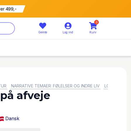
ver 499,-
0
Gemte
Log ind
Kurv
TUR
NARRATIVE TEMAER: FØLELSER OG INDRE LIV
LONDON, GR
på afveje
Dansk