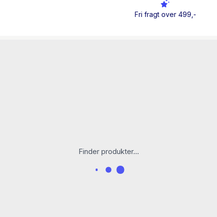
Pressen skriver:
Fri fragt over 499,-
”Ren feelgood-magi – hist
hjertevarme og drømmeri
”Sød som en litterær kop 
håbefuld fortælling, er de
”En hjertevarm historie o
voksenliv. Fuld af skønne
The Montecito Journal
”Sampsons største gave er
Finder produkter...
deres mangfoldige skæbner
"Siderne vender sig selv 
”Sjov, sød og rørende.”
–
”En hjertevarm historie om