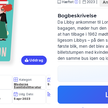
Hæftet
2023
An
Bogbeskrivelse
Da Libby ankommer til Lon
bagagen, møder hun den a
at han tilbage i 1962 mød
ligesom Libbys – på den 
første blik, men det blev a
billetstumpen med kvinde
den samme bus igen og ige
Uddrag
drømmekvinde.
Libby bliver grebet af hist
Kategori:
Oplagsdato:
Forlag:
Deres søgen skaber strak
Moderne
5 apr 2023
Cicero
og Libby åbner langsomt s
Samtidslitteratur
forhold. Libby ønsker mer
Udg. Dato:
Størrelse i cm:
Forfatter(e):
store kærlighed, men kan 
9
5 apr 2023
Freya Sampson
en chance og gribe lykken