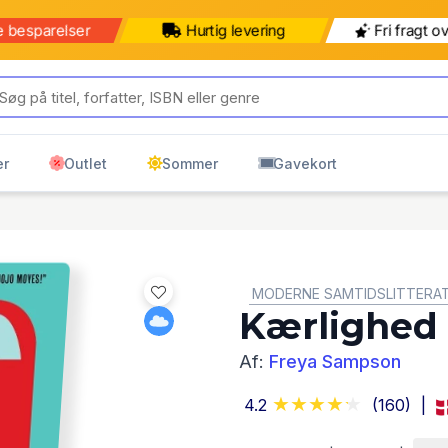
e besparelser
Hurtig levering
Fri fragt o
er
Outlet
Sommer
Gavekort
GENRE:
MODERNE SAMTIDSLITTERA
Kærlighed 
Af:
Freya Sampson
4.2
(160)