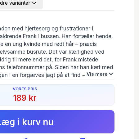
dre varianter
don med hjertesorg og frustrationer i
ldrende Frank i bussen. Han fortæller hende,
te en ung kvinde med rødt hår – præcis
selvsamme busrute. Det var kærlighed ved
ldrig til mere end det, for Frank mistede
ns telefonnummer på. Siden har han kørt med
... Vis mere
n i en forgæves jagt på at finde sin
VORES PRIS
orien og beslutter sig for at hjælpe Frank.
189 kr
Oversætter:
Originalsprog:
s et fællesskab blandt de fremmede i bussen,
Louise Urth Olsen
English
it sårede hjerte op for nye venskaber og
e end noget andet at se Frank forenet med sin
Læg i kurv nu
Originaltitel:
hun mon selv lære, hvor vigtigt det er at tage
The Girl on the 88
Bus
, når den byder sig?