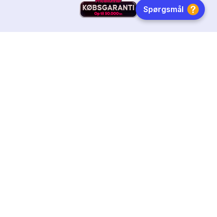
HURTIG LEVERING
DANSKEJET
FØLG OS
Tilmeld dig nyhedsbrevet
Få boginspiration, trends og gode tilbud direkte i din
indebakke.