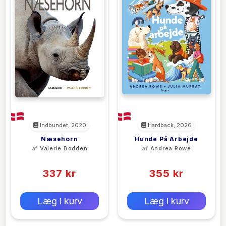
Indbundet, 2020
Hardback, 2026
Næsehorn
Hunde På Arbejde
af
Valerie Bodden
af
Andrea Rowe
(0)
(0)
337 kr
355 kr
0 kr
0 kr
Forlags vejl. pris:
Forlags vejl. pris:
Læg i kurv
Læg i kurv