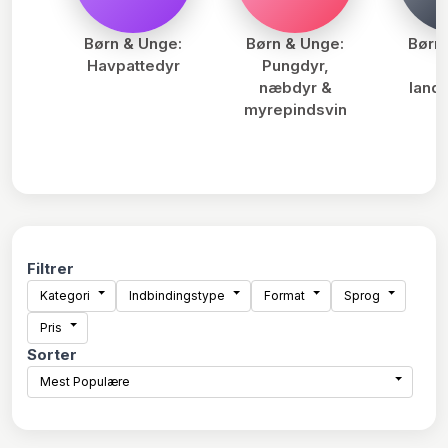
Børn & Unge:
Børn & Unge:
Børn
Havpattedyr
Pungdyr,
næbdyr &
land
myrepindsvin
Filtrer
Kategori
Indbindingstype
Format
Sprog
Pris
Sorter
Mest Populære