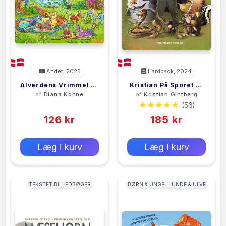
Andet, 2025
Hardback, 2024
Alverdens Vrimmel Af
Kristian På Sporet Af
af
Diana Kohne
af
Kristian Gintberg
Magiske Ponyer
Dyrenes Rekorder
(0)
(56)
126 kr
185 kr
0 kr
0 kr
Forlags vejl. pris:
Forlags vejl. pris:
Læg i kurv
Læg i kurv
TEKSTET BILLEDBØGER
BØRN & UNGE: HUNDE & ULVE