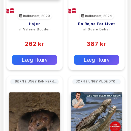
Indbundet, 2020
Indbundet, 2024
Hajer
En Rejse For Livet
af
Valerie Bodden
af
Susie Behar
(0)
(0)
262 kr
387 kr
0 kr
0 kr
Forlags vejl. pris:
Forlags vejl. pris:
Læg i kurv
Læg i kurv
BØRN & UNGE: KANINER &
BØRN & UNGE: VILDE DYR &
GNAVERE
LEVESTEDER