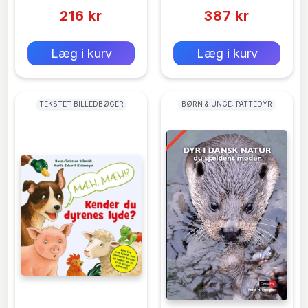
216 kr
387 kr
0 kr
0 kr
Forlags vejl. pris:
Forlags vejl. pris:
Læg i kurv
Læg i kurv
TEKSTET BILLEDBØGER
BØRN & UNGE: PATTEDYR