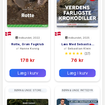
Indbundet, 2022
Indbundet, 2025
Rotte, Grøn Fagklub
Læs Med Sebastian
af
Hanne Korvig
af
Sebastian Klein
Klein - Verdens
(0)
(37)
Farligste Krokodiller
178 kr
76 kr
0 kr
0 kr
Forlags vejl. pris:
Forlags vejl. pris:
Læg i kurv
Læg i kurv
BØRN & UNGE: STORE
BØRN & UNGE: PATTEDYR
LANDPATTEDYR