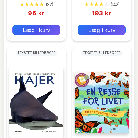
(32)
(142)
Legenden Vågner
96 kr
193 kr
0 kr
0 kr
Forlags vejl. pris:
Forlags vejl. pris:
Læg i kurv
Læg i kurv
TEKSTET BILLEDBØGER
TEKSTET BILLEDBØGER