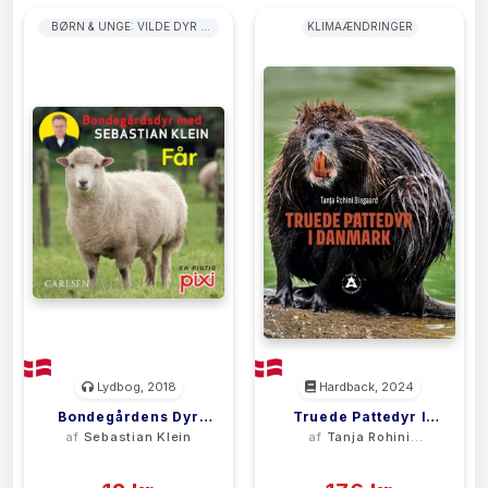
BØRN & UNGE: VILDE DYR &
KLIMAÆNDRINGER
LEVESTEDER
Lydbog, 2018
Hardback, 2024
Bondegårdens Dyr
Truede Pattedyr I
af
Sebastian Klein
af
Tanja Rohini
Med Sebastian Klein:
Danmark
Bisgaard
(0)
(0)
Får