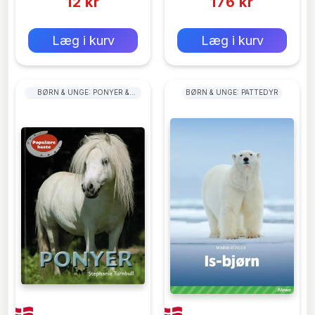
12 kr
176 kr
0 kr
0 kr
Forlags vejl. pris:
Forlags vejl. pris:
Læg i kurv
Læg i kurv
BØRN & UNGE: PONYER &
BØRN & UNGE: PATTEDYR
HESTE