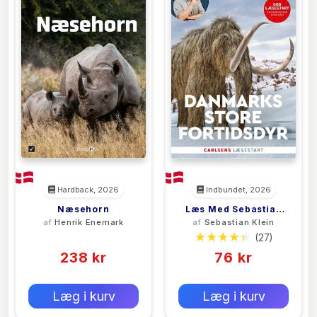
Hardback, 2026
Indbundet, 2026
Næsehorn
Læs Med Sebastian
af
Henrik Enemark
af
Sebastian Klein
Klein - Danmarks
(0)
(27)
Store Fortidsdyr
238 kr
76 kr
0 kr
0 kr
Forlags vejl. pris:
Forlags vejl. pris:
Læg i kurv
Læg i kurv