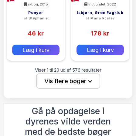
E-bog, 2018
Indbundet, 2022
Ponyer
Isbjørn, Grøn Fagklub
af
Stephanie
af
Maria Roslev
Turnbull
(0)
(0)
46 kr
178 kr
0 kr
0 kr
Forlags vejl. pris:
Forlags vejl. pris:
Læg i kurv
Læg i kurv
Viser
1
til
20
ud af
576
resultater
Vis flere bøger
Gå på opdagelse i
dyrenes vilde verden
med de bedste bøger