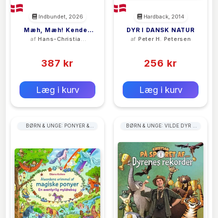
Indbundet, 2026
Hardback, 2014
Mæh, Mæh! Kender
DYR I DANSK NATUR
af
Hans-Christian
af
Peter H. Petersen
Du Dyrenes Lyde?
Schmidt
(0)
(0)
387 kr
256 kr
0 kr
0 kr
Forlags vejl. pris:
Forlags vejl. pris:
Læg i kurv
Læg i kurv
BØRN & UNGE: PONYER &
BØRN & UNGE: VILDE DYR &
HESTE
LEVESTEDER