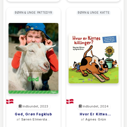
BØRN & UNGE: PATTEDYR
BØRN & UNGE: KATTE
Indbundet, 2023
Indbundet, 2024
Ged, Grøn Fagklub
Hvor Er Kittes
af
Søren Elmerdahl
af
Agnes Grün
Killinger?
Hemmingsen
(0)
(0)