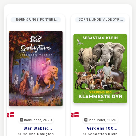
BØRN & UNGE: PONYER &
BØRN & UNGE: VILDE DYR &
HESTE
LEVESTEDER
Indbundet, 2020
Indbundet, 2026
Star Stable:
Verdens 100
af
Helena Dahlgren
af
Sebastian Klein
Sjælerytterne (2) -
Klammeste Dyr