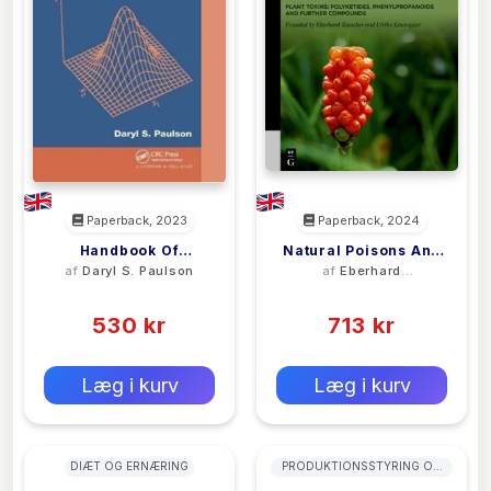
Paperback, 2023
Paperback, 2024
Handbook Of
Natural Poisons And
af
Daryl S. Paulson
af
Eberhard
Regression And
Venoms
Teuscher
(0)
(0)
Modeling
530 kr
713 kr
0 kr
0 kr
Forlags vejl. pris:
Forlags vejl. pris:
Læg i kurv
Læg i kurv
DIÆT OG ERNÆRING
PRODUKTIONSSTYRING OG
KVALITETSLEDELSE