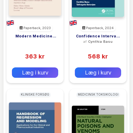
Paperback, 2023
Paperback, 2024
Modern Medicines
Confidence Intervals
<filler>
af
Cynthia Basu
From Plants
For Discrete Data In
(0)
(0)
Clinical Research
363 kr
568 kr
0 kr
0 kr
Forlags vejl. pris:
Forlags vejl. pris:
Læg i kurv
Læg i kurv
KLINISKE FORSØG
MEDICINSK TOKSIKOLOGI