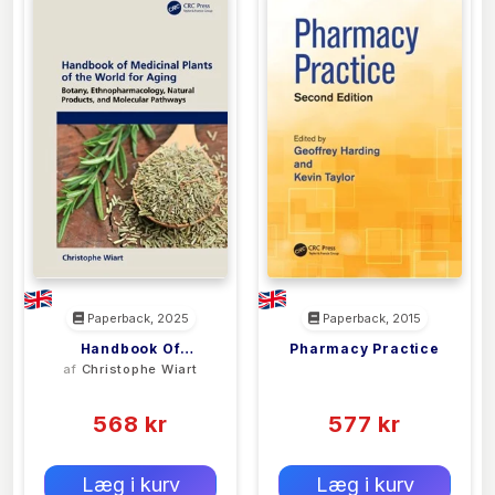
Paperback, 2025
Paperback, 2015
Handbook Of
Pharmacy Practice
af
Christophe Wiart
<filler>
Medicinal Plants Of
(0)
(0)
The World For Aging
568 kr
577 kr
0 kr
0 kr
Forlags vejl. pris:
Forlags vejl. pris:
Læg i kurv
Læg i kurv