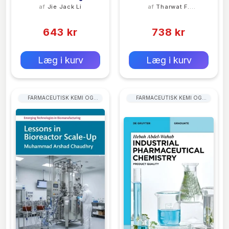
af
Jie Jack Li
af
Tharwat F.
Discovery
Surfactants
Tadros
(0)
(0)
643 kr
738 kr
0 kr
0 kr
Forlags vejl. pris:
Forlags vejl. pris:
Læg i kurv
Læg i kurv
FARMACEUTISK KEMI OG
FARMACEUTISK KEMI OG
TEKNOLOGI
TEKNOLOGI