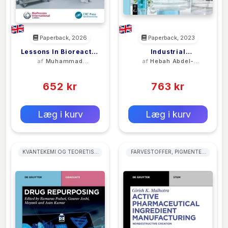
Paperback, 2026
Paperback, 2023
Lessons In Bioreactor
Industrial
af
Muhammad
af
Hebah Abdel-
Scale-Up
Pharmaceutical
Arshad Chaudhry
Wahab
(0)
(0)
Chemistry
652 kr
763 kr
0 kr
0 kr
Forlags vejl. pris:
Forlags vejl. pris:
Læg i kurv
Læg i kurv
KVANTEKEMI OG TEORETISK
FARVESTOFFER, PIGMENTER
KEMI
OG MALINGSTEKNOLOGI