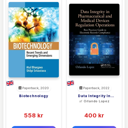
Paperback, 2020
Paperback, 2022
Biotechnology
Data Integrity In
<filler>
af
Orlando Lopez
Pharmaceutical And
(0)
(0)
Medical Devices
558 kr
Regulation
400 kr
Operations
0 kr
0 kr
Forlags vejl. pris:
Forlags vejl. pris: