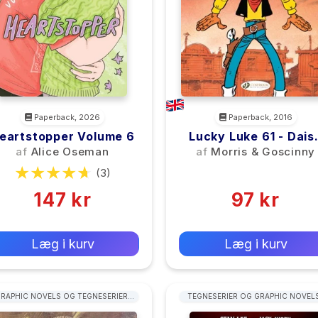
Paperback, 2026
Paperback, 2016
eartstopper Volume 6
Lucky Luke 61 - Dais
Town
af
Alice Oseman
af
Morris & Goscinny
(3)
(0)
147 kr
97 kr
0 kr
0 kr
Forlags vejl. pris:
Forlags vejl. pris:
Læg i kurv
Læg i kurv
RAPHIC NOVELS OG TEGNESERIER:
TEGNESERIER OG GRAPHIC NOVELS
WESTERN
AMERIKANSK / BRITISK STIL