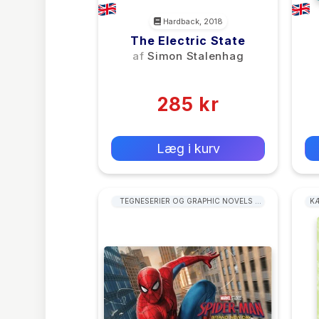
Hardback, 2018
The Electric State
af
Simon Stalenhag
(0)
285 kr
0 kr
Forlags vejl. pris:
Læg i kurv
TEGNESERIER OG GRAPHIC NOVELS I
KÆ
AMERIKANSK / BRITISK STIL