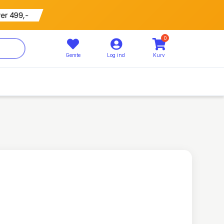
799 kr
5% rabat
0
Gemte
Log ind
Kurv