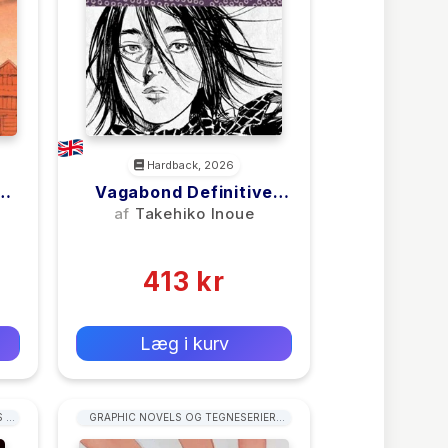
Hardback, 2026
y
Vagabond Definitive
Edition, Vol. 7
af
Takehiko Inoue
(0)
413 kr
0 kr
Forlags vejl. pris:
Læg i kurv
 I
GRAPHIC NOVELS OG TEGNESERIER:
TYPER