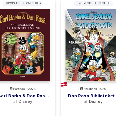
EUROPÆISKE TEGNESERIER
EUROPÆISKE TEGNESERIER
Hardback, 2026
Hardback, 2026
Carl Barks & Don Rosa
Don Rosa Biblioteket 
Bog 5
Bind 10
af
Disney
af
Disney
(0)
(0)