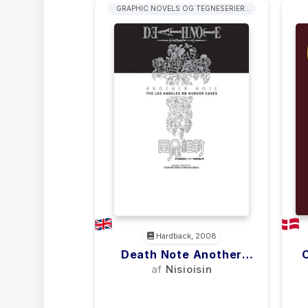
GRAPHIC NOVELS OG TEGNESERIER:
TYPER
Hardback, 2008
Death Note Another
Note: The Los Angeles
af
Nisioisin
BB Murder Cases
(0)