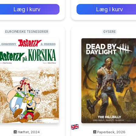
0 kr
0 kr
Forlags vejl. pris:
Forlags vejl. pris:
Læg i kurv
Læg i kurv
EUROPÆISKE TEGNESERIER
GYSERE
Hæftet, 2024
Paperback, 2026