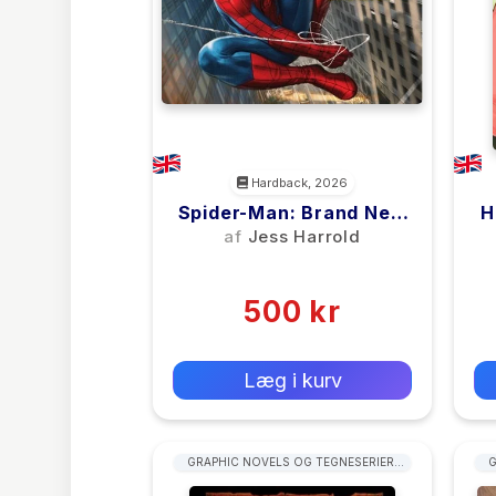
Hardback, 2026
Spider-Man: Brand New
H
Day - The Art Of The
af
Jess Harrold
Movie
(0)
500 kr
0 kr
Forlags vejl. pris:
Læg i kurv
GRAPHIC NOVELS OG TEGNESERIER:
G
TYPER