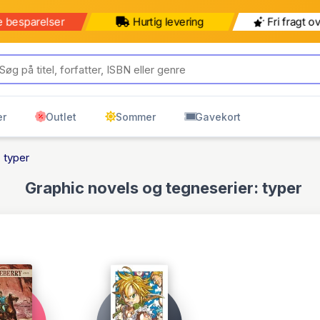
b for 499 kr mere for gratis
499 kr
599 kr
ring til pakkeshop
Pakkeshop
Hjemmelevering
er
Outlet
Sommer
Gavekort
 typer
Graphic novels og tegneserier: typer