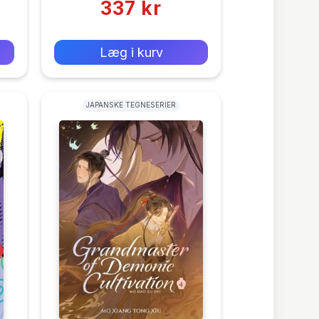
337 kr
0 kr
Forlags vejl. pris:
Læg i kurv
JAPANSKE TEGNESERIER