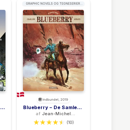
GRAPHIC NOVELS OG TEGNESERIER:
WESTERN
Indbundet, 2019
-
Blueberry – De Samlede
Eventyr 1
af
Jean-Michel
Charlier
(10)