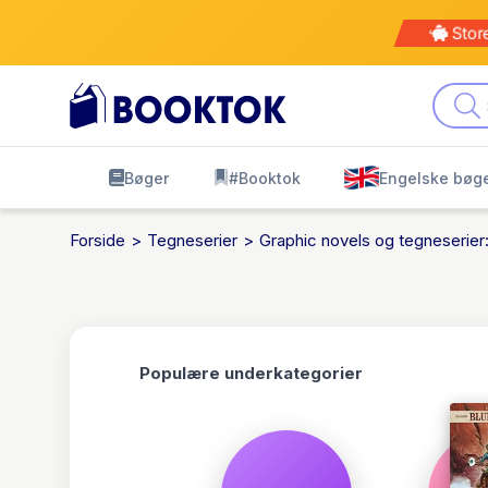
Kø
leve
Bøger
#Booktok
Engelske bøg
Forside
Tegneserier
Graphic novels og tegneserier:
Populære underkategorier