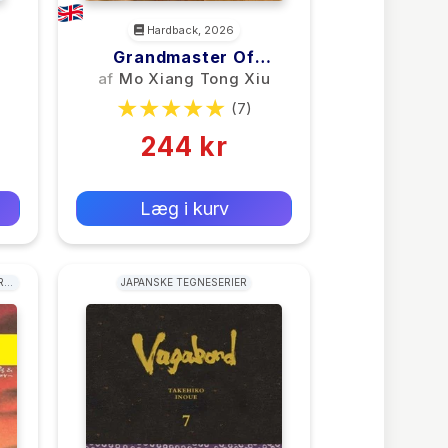
Hardback, 2026
Grandmaster Of
Demonic Cultivation: Mo
af
Mo Xiang Tong Xiu
Dao Zu Shi (Deluxe
(7)
Hardcover Novel) Vol. 4
244 kr
0 kr
Forlags vejl. pris:
Læg i kurv
R:
JAPANSKE TEGNESERIER