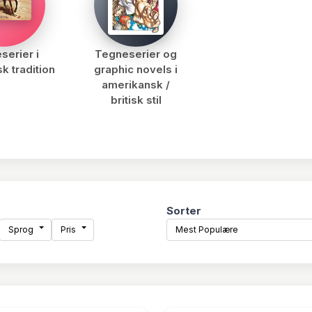
serier i
Tegneserier og
k tradition
graphic novels i
amerikansk /
britisk stil
Sorter
Sprog
Pris
Mest Populære