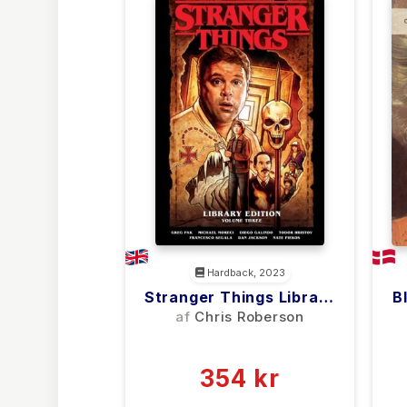
Hardback, 2023
Stranger Things Library
B
Edition Volume 3
af
Chris Roberson
(Graphic Novel)
(0)
354 kr