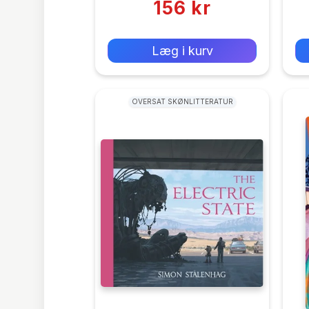
156 kr
0 kr
Forlags vejl. pris:
Læg i kurv
OVERSAT SKØNLITTERATUR