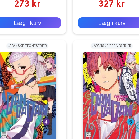
273 kr
327 kr
0 kr
0 kr
Forlags vejl. pris:
Forlags vejl. pris:
Læg i kurv
Læg i kurv
JAPANSKE TEGNESERIER
JAPANSKE TEGNESERIER