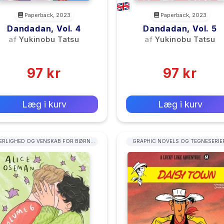
Paperback, 2023
Paperback, 2023
Dandadan, Vol. 4
Dandadan, Vol. 5
af
Yukinobu Tatsu
af
Yukinobu Tatsu
(0)
(0)
97 kr
97 kr
0 kr
0 kr
Forlags vejl. pris:
Forlags vejl. pris:
Læg i kurv
Læg i kurv
RLIGHED OG VENSKAB FOR BØRN &
GRAPHIC NOVELS OG TEGNESERIE
UNGE
TYPER