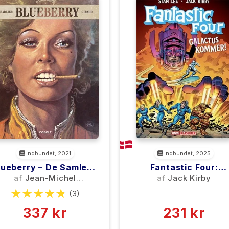
Indbundet, 2021
Indbundet, 2025
lueberry – De Samlede
Fantastic Four:
Eventyr 5
Galactus Kommer!
af
Jean-Michel
af
Jack Kirby
Charlier
(3)
(0)
337 kr
231 kr