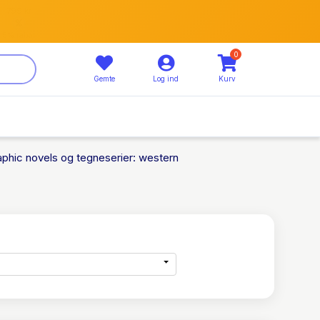
799 kr
5% rabat
0
Gemte
Log ind
Kurv
aphic novels og tegneserier: western