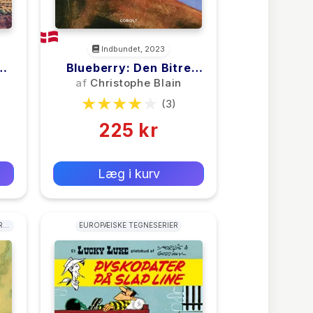
Indbundet, 2023
de
Blueberry: Den Bitre
Apache – Et
af
Christophe Blain
Ekstraordinært Eventyr
(3)
225 kr
0 kr
Forlags vejl. pris:
Læg i kurv
R:
EUROPÆISKE TEGNESERIER