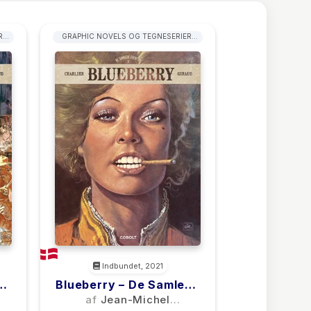
R:
GRAPHIC NOVELS OG TEGNESERIER:
WESTERN
Indbundet, 2021
de
Blueberry – De Samlede
Eventyr 5
af
Jean-Michel