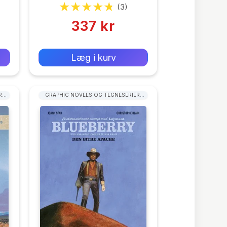
Charlier
(3)
337 kr
0 kr
Forlags vejl. pris:
Læg i kurv
R:
GRAPHIC NOVELS OG TEGNESERIER:
WESTERN