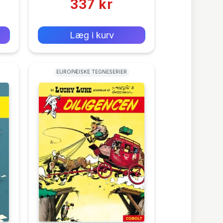
337 kr
0 kr
Forlags vejl. pris:
Læg i kurv
EUROPÆISKE TEGNESERIER