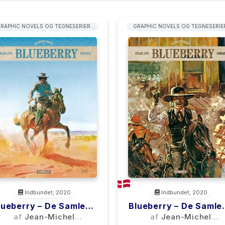
RAPHIC NOVELS OG TEGNESERIER:
GRAPHIC NOVELS OG TEGNESERIE
WESTERN
WESTERN
Indbundet, 2020
Indbundet, 2020
lueberry – De Samlede
Blueberry – De Samle
Eventyr 4
Eventyr 3
af
Jean-Michel
af
Jean-Michel