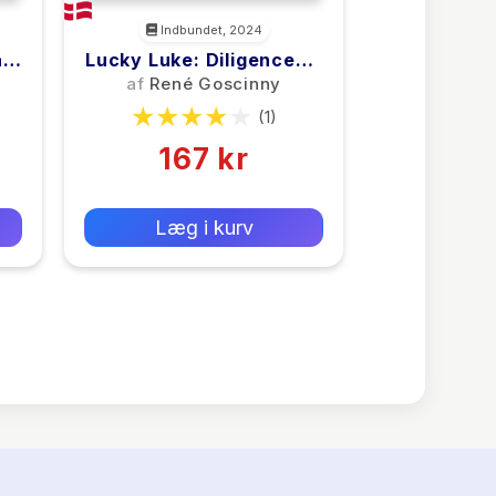
Indbundet, 2024
at
Lucky Luke: Diligencen –
Et Lucky Luke-Pletskud
af
René Goscinny
Af Morris & Goscinny
(1)
167 kr
0 kr
Forlags vejl. pris:
Læg i kurv