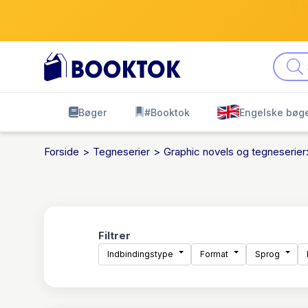
Kø
leve
Bøger
#Booktok
Engelske bøg
Forside
Tegneserier
Graphic novels og tegneserier
Filtrer
Indbindingstype
Format
Sprog