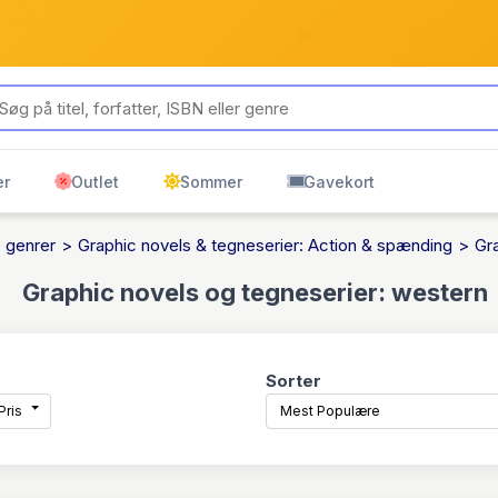
b for 499 kr mere for gratis
499 kr
599 kr
ring til pakkeshop
Pakkeshop
Hjemmelevering
er
Outlet
Sommer
Gavekort
: genrer
Graphic novels & tegneserier: Action & spænding
Gr
Graphic novels og tegneserier: western
Sorter
Pris
Mest Populære