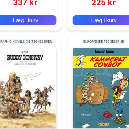
337 kr
225 kr
0 kr
0 kr
Forlags vejl. pris:
Forlags vejl. pris:
Læg i kurv
Læg i kurv
RAPHIC NOVELS OG TEGNESERIER:
EUROPÆISKE TEGNESERIER
WESTERN