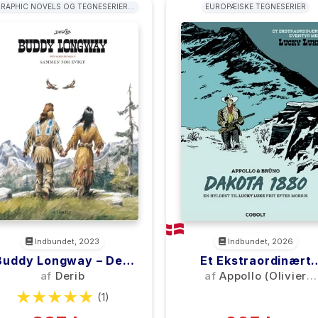
RAPHIC NOVELS OG TEGNESERIER:
EUROPÆISKE TEGNESERIER
WESTERN
Indbundet, 2023
Indbundet, 2026
Buddy Longway – Den
Et Ekstraordinært
Samlede Saga 5
Eventyr Med Lucky
af
Derib
af
Appollo (Olivier
Luke: Dakota 1880
Appollosorus)
(1)
(0)