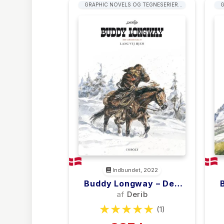
GRAPHIC NOVELS OG TEGNESERIER:
G
WESTERN
Indbundet, 2022
Buddy Longway – Den
Samlede Saga 4
af
Derib
(1)