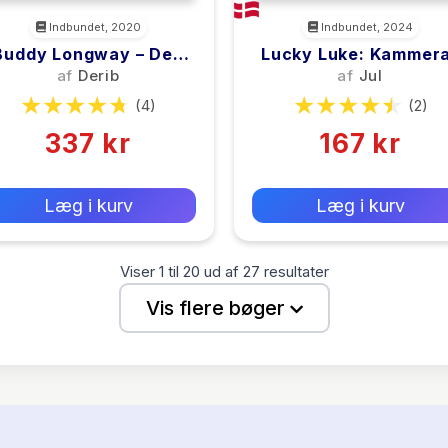
Indbundet, 2020
Indbundet, 2024
Buddy Longway – Den
Lucky Luke: Kammer
Samlede Saga 2
Cowboy
af
Derib
af
Jul
(4)
(2)
337 kr
167 kr
0 kr
0 kr
Forlags vejl. pris:
Forlags vejl. pris:
Læg i kurv
Læg i kurv
Viser
1
til
20
ud af
27
resultater
Vis flere bøger