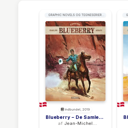
GRAPHIC NOVELS OG TEGNESERIER:
G
WESTERN
Indbundet, 2019
Blueberry – De Samlede
B
Eventyr 1
af
Jean-Michel