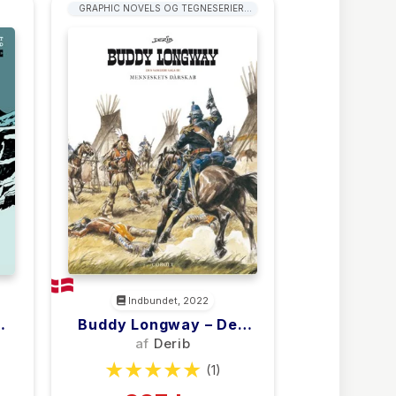
GRAPHIC NOVELS OG TEGNESERIER:
WESTERN
Indbundet, 2022
Buddy Longway – Den
Samlede Saga 3
af
Derib
(1)