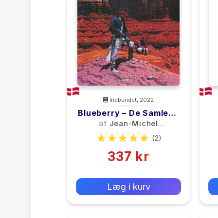
Indbundet, 2022
Blueberry – De Samlede
Eventyr 6
af
Jean-Michel
L
Charlier
(2)
337 kr
0 kr
Forlags vejl. pris:
Læg i kurv