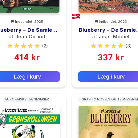
Indbundet, 2025
Indbundet, 2023
lueberry – De Samlede
Blueberry – De Samle
Eventyr 8
Eventyr 7
af
Jean Giraud
af
Jean-Michel
Charlier
(2)
(3)
414 kr
337 kr
0 kr
0 kr
Forlags vejl. pris:
Forlags vejl. pris:
Læg i kurv
Læg i kurv
EUROPÆISKE TEGNESERIER
GRAPHIC NOVELS OG TEGNESERIE
WESTERN