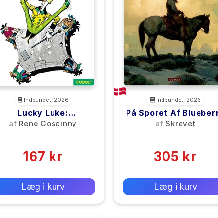
Indbundet, 2026
Indbundet, 2026
Lucky Luke:
På Sporet Af Blueber
Grønskollingen – Et
– Et Hyldestalbum
af
René Goscinny
af
Skrevet
ucky Luke-Pletskud Af
(0)
(0)
Morris & Goscinny
167 kr
305 kr
0 kr
0 kr
Forlags vejl. pris:
Forlags vejl. pris:
Læg i kurv
Læg i kurv