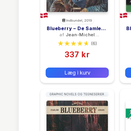
Indbundet, 2019
Blueberry – De Samlede
B
Eventyr 2
af
Jean-Michel
Charlier
(6)
337 kr
0 kr
Forlags vejl. pris:
Læg i kurv
GRAPHIC NOVELS OG TEGNESERIER:
WESTERN