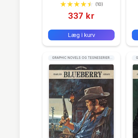
Charlier
(10)
337 kr
0 kr
Forlags vejl. pris:
Læg i kurv
GRAPHIC NOVELS OG TEGNESERIER:
G
WESTERN