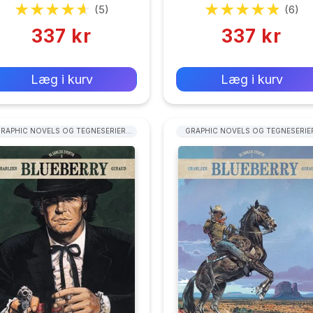
Charlier
Charlier
(5)
(6)
337 kr
337 kr
0 kr
0 kr
Forlags vejl. pris:
Forlags vejl. pris:
Læg i kurv
Læg i kurv
RAPHIC NOVELS OG TEGNESERIER:
GRAPHIC NOVELS OG TEGNESERIE
WESTERN
WESTERN