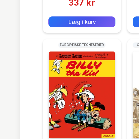
337 kr
0 kr
Forlags vejl. pris:
Læg i kurv
EUROPÆISKE TEGNESERIER
G