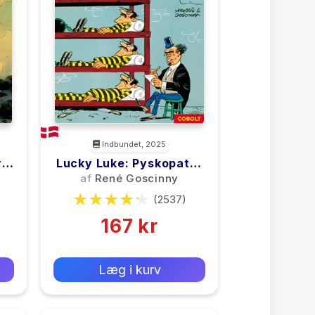
Indbundet, 2025
ry
Lucky Luke: Pyskopater
På Slap Line – Et Lucky
af
René Goscinny
Luke-Pletskud Af Morris
(2537)
& Goscinny
167 kr
0 kr
Forlags vejl. pris:
Læg i kurv