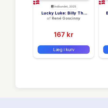
Indbundet, 2025
Lucky Luke: Billy The
Kid – Et Lucky Luke-
af
René Goscinny
Pletskud Af Morris &
(0)
Goscinny
167 kr
0 kr
Forlags vejl. pris:
Læg i kurv