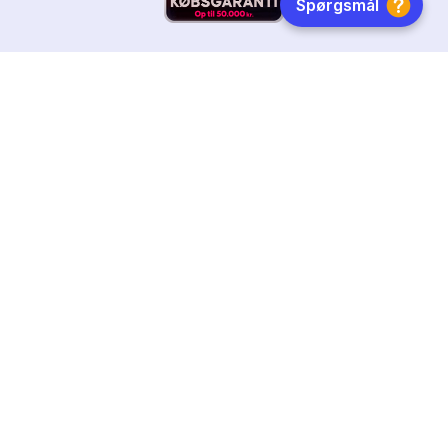
HURTIG LEVERING
DANSKEJET
FØLG OS
Tilmeld dig nyhedsbrevet
Få boginspiration, trends og gode tilbud direkte i din
indebakke.