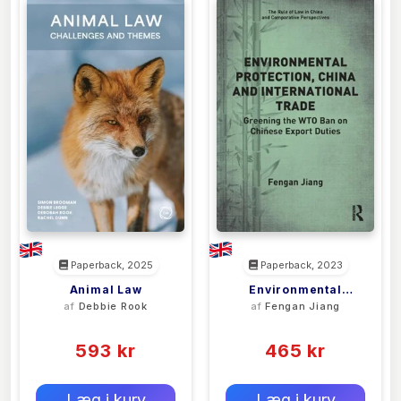
Paperback, 2025
Paperback, 2023
Animal Law
Environmental
af
Debbie Rook
af
Fengan Jiang
Protection, China And
(0)
(0)
International Trade
593 kr
465 kr
0 kr
0 kr
Forlags vejl. pris:
Forlags vejl. pris:
Læg i kurv
Læg i kurv