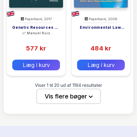
Paperback, 2017
Paperback, 2008
Genetic Resources As
Environmental Law,
af
Manuel Ruiz
<filler>
Natural Information
The Economy And
Muller
(0)
(0)
Sustainable
577 kr
Development
484 kr
0 kr
0 kr
Forlags vejl. pris:
Forlags vejl. pris:
Læg i kurv
Læg i kurv
Viser
1
til
20
ud af
1194
resultater
Vis flere bøger