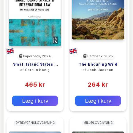
Paperback, 2024
Hardback, 2025
Small Island States &
The Enduring Wild
af
Carolin Konig
af
Josh Jackson
International Law
(0)
(0)
465 kr
264 kr
0 kr
0 kr
Forlags vejl. pris:
Forlags vejl. pris:
Læg i kurv
Læg i kurv
DYREVÆRNSLOVGIVNING
MILJØLOVGIVNING