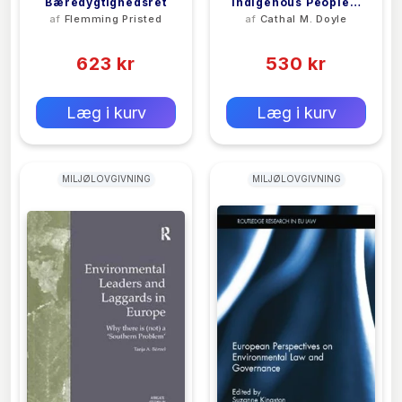
Bæredygtighedsret
Indigenous Peoples,
af
Flemming Pristed
af
Cathal M. Doyle
Title To Territory,
(0)
(0)
Rights And Resources
623 kr
530 kr
0 kr
0 kr
Forlags vejl. pris:
Forlags vejl. pris:
Læg i kurv
Læg i kurv
MILJØLOVGIVNING
MILJØLOVGIVNING