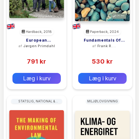
Hardback, 2018
Paperback, 2024
European
Fundamentals Of
af
Jørgen Primdahl
af
Frank R.
Landscapes In
Public Utilities
Spellman
(0)
(0)
Transition
Management
791 kr
530 kr
0 kr
0 kr
Forlags vejl. pris:
Forlags vejl. pris:
Læg i kurv
Læg i kurv
STATSLIG, NATIONAL &
MILJØLOVGIVNING
FØDERAL POLITIK