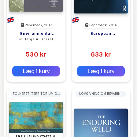
Paperback, 2017
Paperback, 2014
Environmental
European
af
Tanja A. Borzel
<filler>
Leaders And
Perspectives On
(0)
(0)
Laggards In Europe
Environmental Law
530 kr
And Governance
633 kr
0 kr
0 kr
Forlags vejl. pris:
Forlags vejl. pris:
Læg i kurv
Læg i kurv
FOLKERET: TERRITORIUM OG
LOVGIVNING OM BEVARING
STAT
AF NATUREN