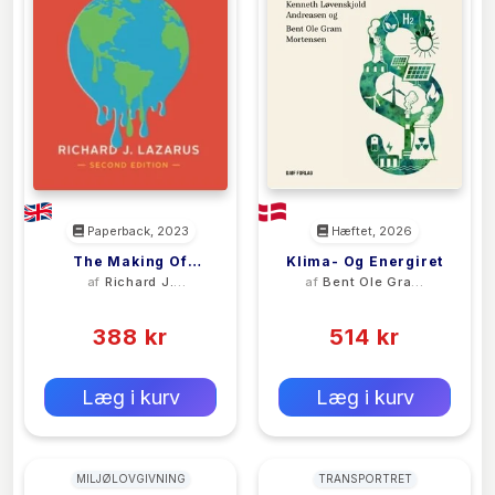
Paperback, 2023
Hæftet, 2026
The Making Of
Klima- Og Energiret
af
Richard J.
af
Bent Ole Gram
Environmental Law
Lazarus
Mortensen
(0)
(0)
388 kr
514 kr
0 kr
0 kr
Forlags vejl. pris:
Forlags vejl. pris:
Læg i kurv
Læg i kurv
MILJØLOVGIVNING
TRANSPORTRET