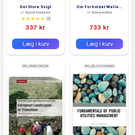
Det Store Svigt
Om Forholdet Mellem
af
Kjeld Hansen
af
Annemette
Dansk-Europæiske
Fallentin Nyborg
(1)
(0)
Menneskerettigheder
337 kr
733 kr
Og
Bæredygtighedskrisen
0 kr
0 kr
Forlags vejl. pris:
Forlags vejl. pris:
Læg i kurv
Læg i kurv
MILJØØKONOMI
MILJØLOVGIVNING