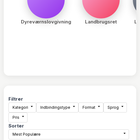
Dyreværnslovgivning
Landbrugsret
Lo
b
Filtrer
Kategori
Indbindingstype
Format
Sprog
Pris
Sorter
Mest Populære