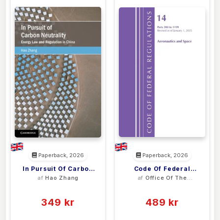
Paperback, 2026
Paperback, 2026
In Pursuit Of Carbon
Code Of Federal
af
Hao Zhang
af
Office Of The
Neutrality
Regulations, Title 14
Federal Register
(0)
(0)
Aeronautics And
349 kr
Space 200-1199,
489 kr
Revised As Of
0 kr
0 kr
Forlags vejl. pris:
Forlags vejl. pris: