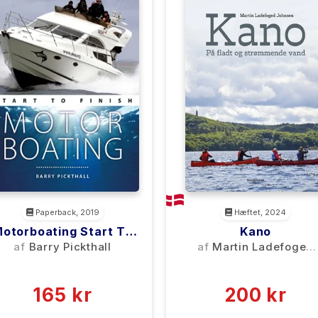
Paperback, 2019
Hæftet, 2024
otorboating Start To
Kano
Finish
af
Barry Pickthall
af
Martin Ladefoged
Johnsen
(0)
(0)
165 kr
200 kr
0 kr
0 kr
Forlags vejl. pris:
Forlags vejl. pris: