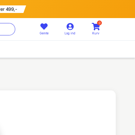
799 kr
5% rabat
0
Gemte
Log ind
Kurv