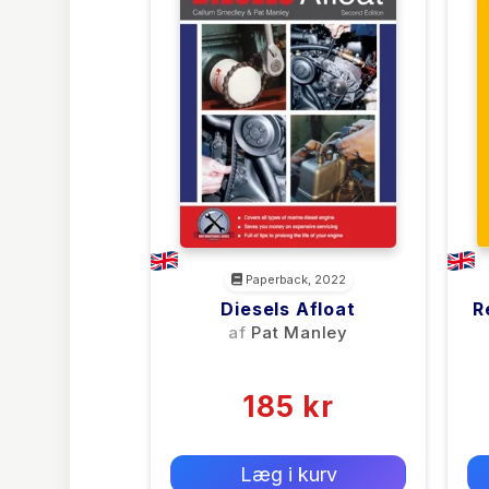
Paperback, 2022
Diesels Afloat
R
af
Pat Manley
(0)
185 kr
0 kr
Forlags vejl. pris:
Læg i kurv