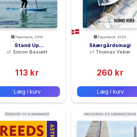
Paperback, 2019
Paperback, 2026
Stand Up
Skærgårdsmagi
Paddleboarding: A
af
Simon Bassett
af
Thomas Veber
Beginner's Guide
(0)
(0)
113 kr
260 kr
0 kr
0 kr
Forlags vejl. pris:
Forlags vejl. pris:
Læg i kurv
Læg i kurv
ÅRBØGER OG ALMANAKKER
NAVIGERING OG SØMANDSSKAB