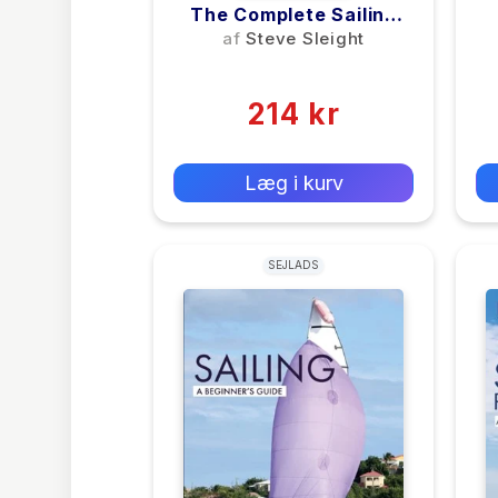
The Complete Sailing
Manual
af
Steve Sleight
(0)
214 kr
0 kr
Forlags vejl. pris:
Læg i kurv
SEJLADS