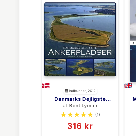
Indbundet, 2012
Danmarks Dejligste
M
Ankerpladser
af
Bent Lyman
(1)
316 kr
0 kr
Forlags vejl. pris: