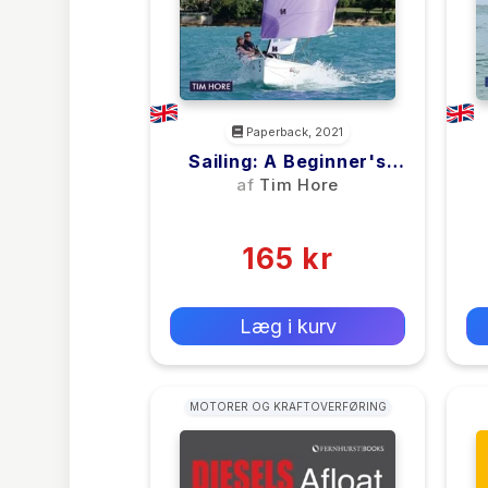
Paperback, 2021
Sailing: A Beginner's
Guide
af
Tim Hore
(0)
165 kr
0 kr
Forlags vejl. pris:
Læg i kurv
MOTORER OG KRAFTOVERFØRING