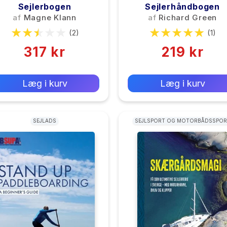
Sejlerbogen
Sejlerhåndbogen
af
Magne Klann
af
Richard Green
(2)
(1)
317 kr
219 kr
0 kr
0 kr
Forlags vejl. pris:
Forlags vejl. pris:
Læg i kurv
Læg i kurv
SEJLADS
SEJLSPORT OG MOTORBÅDSSPOR