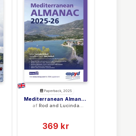
Paperback, 2025
Mediterranean Almanac
2025/26
af
Rod and Lucinda
Heikell
(0)
369 kr
0 kr
Forlags vejl. pris: