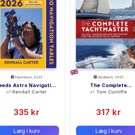
Paperback, 2025
Hardback, 2025
eeds Astro Navigation
The Complete
Tables 2026
Yachtmaster 11th Edit
af
Kendall Carter
af
Tom Cunliffe
(0)
(0)
335 kr
317 kr
0 kr
0 kr
Forlags vejl. pris:
Forlags vejl. pris:
Læg i kurv
Læg i kurv