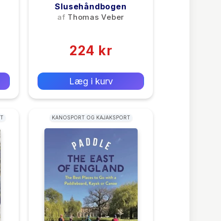
Slusehåndbogen
af
Thomas Veber
(0)
224 kr
0 kr
Forlags vejl. pris:
Læg i kurv
T
KANOSPORT OG KAJAKSPORT