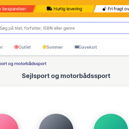
b for 499 kr mere for gratis
499 kr
599 kr
ring til pakkeshop
Pakkeshop
Hjemmelevering
er
Outlet
Sommer
Gavekort
sport og motorbådssport
Sejlsport og motorbådssport