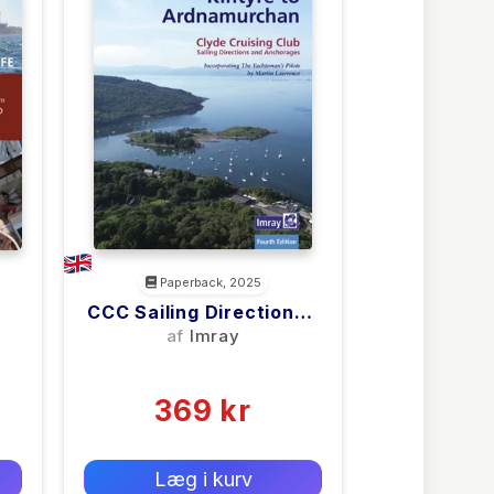
Paperback, 2025
CCC Sailing Directions -
ion
Kintyre To
af
Imray
Ardnamurchan
(0)
369 kr
0 kr
Forlags vejl. pris:
Læg i kurv