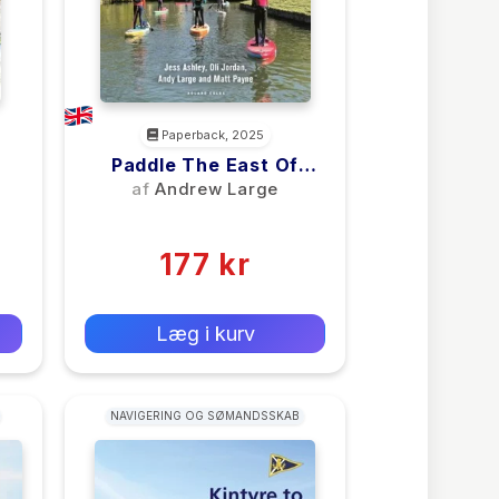
Paperback, 2025
Paddle The East Of
England
af
Andrew Large
(0)
177 kr
0 kr
Forlags vejl. pris:
Læg i kurv
NAVIGERING OG SØMANDSSKAB