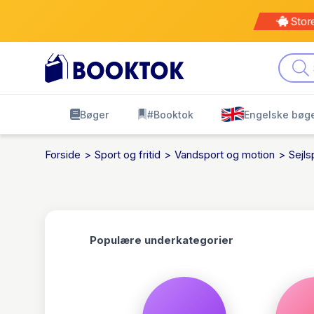
Kø
leve
Bøger
#Booktok
Engelske bøg
Forside
Sport og fritid
Vandsport og motion
Sejl
Populære underkategorier