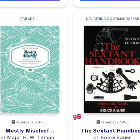
SEJLADS
NAVIGERING OG SØMANDSSKAB
Paperback, 2016
Paperback, 1995
Mostly Mischief
The Sextant Handbo
Paperback
af
Major H. W. Tilman
af
Bruce Bauer