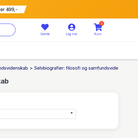
799 kr
5% rabat
0
Gemte
Log ind
Kurv
fundsvidenskab
Selvbiografier: filosofi og samfundsvidenskab
kab