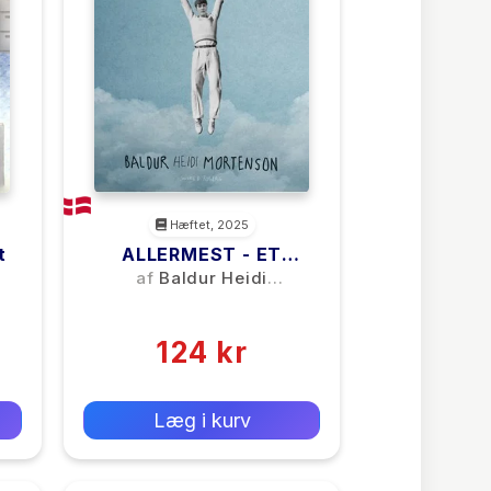
Hæftet, 2025
t
ALLERMEST - ET
AUTISMEMANIFEST
af
Baldur Heidi
Mortenson
(0)
124 kr
0 kr
Forlags vejl. pris:
Læg i kurv