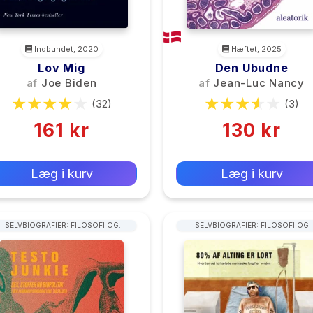
Indbundet, 2020
Hæftet, 2025
Lov Mig
Den Ubudne
af
Joe Biden
af
Jean-Luc Nancy
(32)
(3)
161 kr
130 kr
0 kr
0 kr
Forlags vejl. pris:
Forlags vejl. pris:
Læg i kurv
Læg i kurv
SELVBIOGRAFIER: FILOSOFI OG
SELVBIOGRAFIER: FILOSOFI OG
SAMFUNDSVIDENSKAB
SAMFUNDSVIDENSKAB