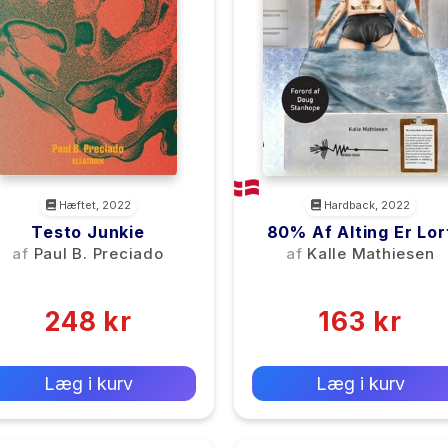
Hæftet, 2022
Hardback, 2022
Testo Junkie
80% Af Alting Er Lor
af
Paul B. Preciado
af
Kalle Mathiesen
(0)
(0)
248 kr
163 kr
0 kr
0 kr
Forlags vejl. pris:
Forlags vejl. pris:
Læg i kurv
Læg i kurv