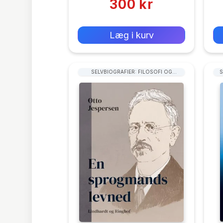
300 kr
0 kr
Forlags vejl. pris:
Læg i kurv
SELVBIOGRAFIER: FILOSOFI OG
S
SAMFUNDSVIDENSKAB