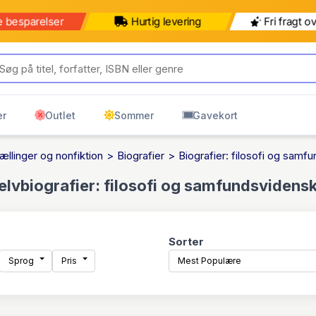
b for 499 kr mere for gratis
499 kr
599 kr
ring til pakkeshop
Pakkeshop
Hjemmelevering
er
Outlet
Sommer
Gavekort
ællinger og nonfiktion
Biografier
Biografier: filosofi og sam
elvbiografier: filosofi og samfundsvidens
Sorter
Sprog
Pris
Mest Populære