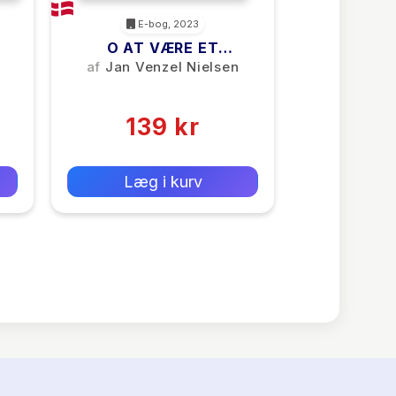
E-bog, 2023
O AT VÆRE ET
MOLEKYLE I EN CELLE I
af
Jan Venzel Nielsen
EN HØNE
(0)
139 kr
0 kr
Forlags vejl. pris:
Læg i kurv