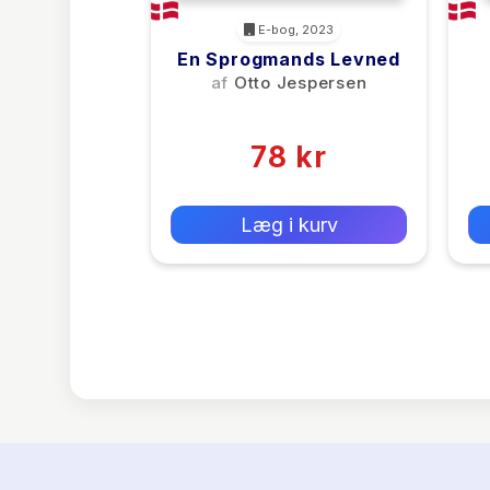
E-bog, 2023
En Sprogmands Levned
af
Otto Jespersen
(0)
78 kr
0 kr
Forlags vejl. pris:
Læg i kurv