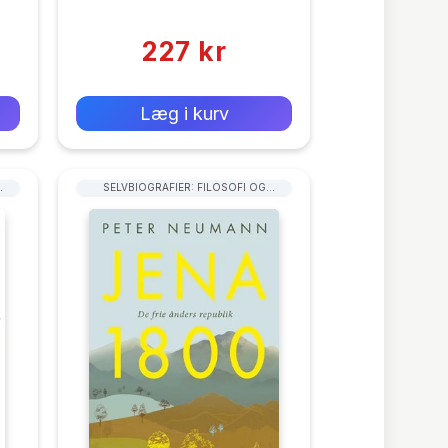
(0)
227 kr
0 kr
Forlags vejl. pris:
Læg i kurv
SELVBIOGRAFIER: FILOSOFI OG
SAMFUNDSVIDENSKAB