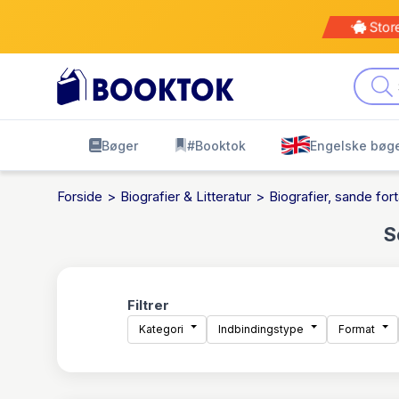
Kø
leve
Bøger
#Booktok
Engelske bøg
Forside
Biografier & Litteratur
Biografier, sande fort
S
Filtrer
Kategori
Indbindingstype
Format