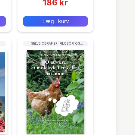
186 kr
0 kr
Forlags vejl. pris:
Læg i kurv
SELVBIOGRAFIER: FILOSOFI OG
SAMFUNDSVIDENSKAB