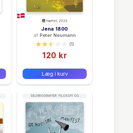
Hæftet, 2023
Jena 1800
af
Peter Neumann
(1)
120 kr
0 kr
Forlags vejl. pris:
Læg i kurv
SELVBIOGRAFIER: FILOSOFI OG
SAMFUNDSVIDENSKAB