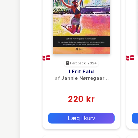
Hardback, 2024
I Frit Fald
af
Jannie Nørregaard
Rasmussen
(0)
220 kr
0 kr
Forlags vejl. pris:
Læg i kurv