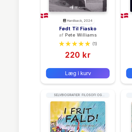
Hardback, 2024
Født Til Fiasko
af
Pete Williams
(1)
220 kr
0 kr
Forlags vejl. pris:
Læg i kurv
SELVBIOGRAFIER: FILOSOFI OG
SAMFUNDSVIDENSKAB