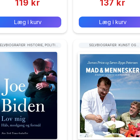
119 kr
137 kr
0 kr
0 kr
Forlags vejl. pris:
Forlags vejl. pris:
Læg i kurv
Læg i kurv
ELVBIOGRAFIER: HISTORIE, POLITIK
SELVBIOGRAFIER: KUNST OG
OG MILITÆR
UNDERHOLDNING