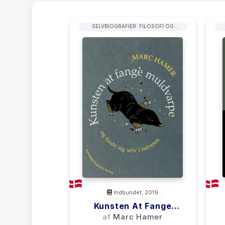
SELVBIOGRAFIER: FILOSOFI OG
SAMFUNDSVIDENSKAB
Indbundet, 2019
Kunsten At Fange
Muldvarpe
af
Marc Hamer