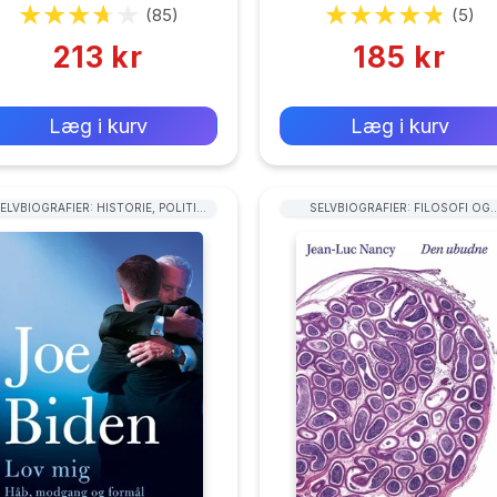
Hendricks
(85)
(5)
213 kr
185 kr
0 kr
0 kr
Forlags vejl. pris:
Forlags vejl. pris:
Læg i kurv
Læg i kurv
ELVBIOGRAFIER: HISTORIE, POLITIK
SELVBIOGRAFIER: FILOSOFI OG
OG MILITÆR
SAMFUNDSVIDENSKAB