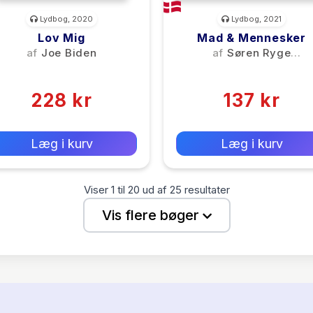
Lydbog, 2020
Lydbog, 2021
Lov Mig
Mad & Mennesker
af
Joe Biden
af
Søren Ryge
Petersen
(0)
(0)
228 kr
137 kr
0 kr
0 kr
Forlags vejl. pris:
Forlags vejl. pris:
Læg i kurv
Læg i kurv
Viser
1
til
20
ud af
25
resultater
Vis flere bøger