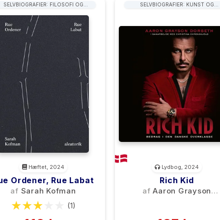
SELVBIOGRAFIER: FILOSOFI OG
SELVBIOGRAFIER: KUNST OG
SAMFUNDSVIDENSKAB
UNDERHOLDNING
Hæftet, 2024
Lydbog, 2024
ue Ordener, Rue Labat
Rich Kid
af
Sarah Kofman
af
Aaron Grayson
Dorseth
(1)
(0)