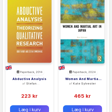
Paperback, 2014
Paperback, 2024
Abductive Analysis
Women And Martial
af
Stefan
af
Kate Sylvester
Art In Japan
Timmermans
(0)
(0)
223 kr
465 kr
0 kr
0 kr
Forlags vejl. pris:
Forlags vejl. pris:
Læg i kurv
Læg i kurv