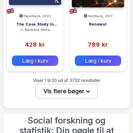
Paperback, 2023
Hardback, 2017
The Case Study In
Renewal
af
Barbara Sena
<filler>
Social Research
(0)
(0)
428 kr
789 kr
0 kr
0 kr
Forlags vejl. pris:
Forlags vejl. pris:
Læg i kurv
Læg i kurv
Viser
1
til
20
ud af
3702
resultater
Vis flere bøger
Social forskning og
statistik: Din nøgle til at