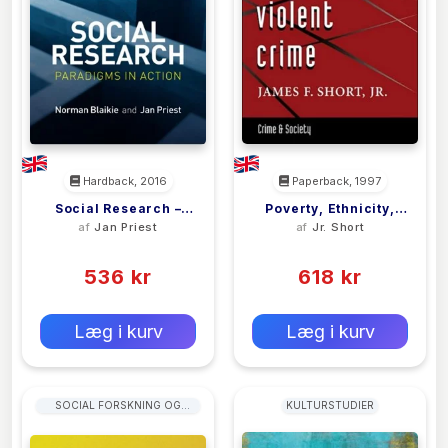
Hardback, 2016
Paperback, 1997
Social Research –
Poverty, Ethnicity,
af
Jan Priest
af
Jr. Short
Paradigms In Action
And Violent Crime
(0)
(0)
536 kr
618 kr
0 kr
0 kr
Forlags vejl. pris:
Forlags vejl. pris:
Læg i kurv
Læg i kurv
SOCIAL FORSKNING OG
KULTURSTUDIER
STATISTIK