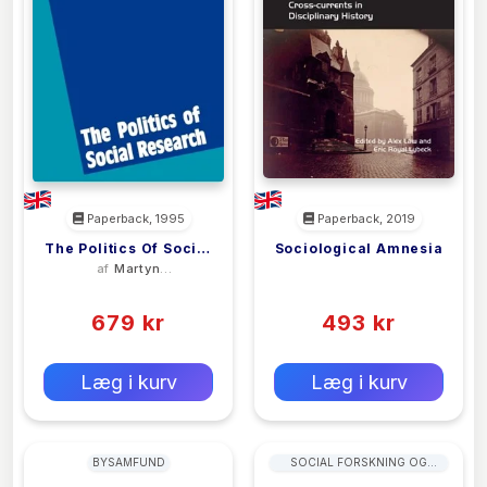
Paperback, 1995
Paperback, 2019
The Politics Of Social
Sociological Amnesia
af
Martyn
<filler>
Research
Hammersley
(0)
(0)
679 kr
493 kr
0 kr
0 kr
Forlags vejl. pris:
Forlags vejl. pris:
Læg i kurv
Læg i kurv
BYSAMFUND
SOCIAL FORSKNING OG
STATISTIK