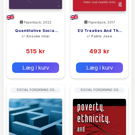
Paperback, 2022
Paperback, 2017
Quantitative Social
EU Treaties And The
af
Kosuke Imai
af
Pablo Jose
Science – An
Judicial Politics Of
Castillo Ortiz
(0)
(0)
Introduction In
National Courts
Tidyverse
515 kr
493 kr
0 kr
0 kr
Forlags vejl. pris:
Forlags vejl. pris:
Læg i kurv
Læg i kurv
SOCIAL FORSKNING OG
SOCIAL FORSKNING OG
STATISTIK
STATISTIK