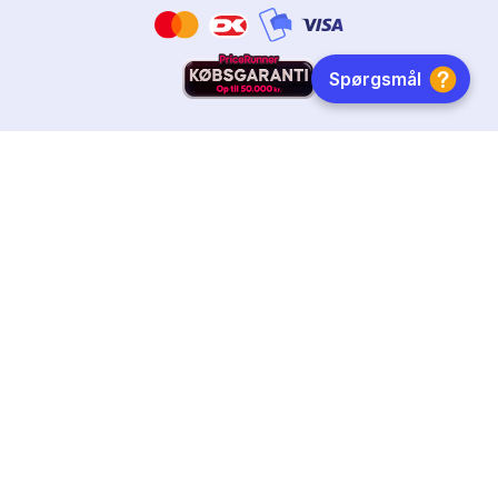
HURTIG LEVERING
DANSKEJET
FØLG OS
Tilmeld dig nyhedsbrevet
Få boginspiration, trends og gode tilbud direkte i din
indebakke.