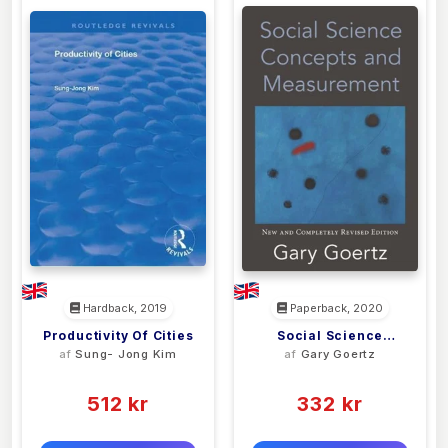
Hardback, 2019
Paperback, 2020
Productivity Of Cities
Social Science
af
Sung- Jong Kim
af
Gary Goertz
Concepts And
(0)
(0)
Measurement
512 kr
332 kr
0 kr
0 kr
Forlags vejl. pris:
Forlags vejl. pris: