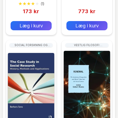
Becker
(1)
(0)
173 kr
773 kr
0 kr
0 kr
Forlags vejl. pris:
Forlags vejl. pris:
Læg i kurv
Læg i kurv
SOCIAL FORSKNING OG
VESTLIG FILOSOFI:
STATISTIK
OPLYSNINGSTIDEN