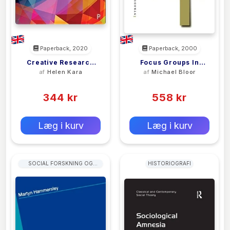
Paperback, 2020
Paperback, 2000
Creative Research
Focus Groups In
af
Helen Kara
af
Michael Bloor
Methods – A Practical
Social Research
(0)
(0)
Guide
344 kr
558 kr
0 kr
0 kr
Forlags vejl. pris:
Forlags vejl. pris:
Læg i kurv
Læg i kurv
SOCIAL FORSKNING OG
HISTORIOGRAFI
STATISTIK