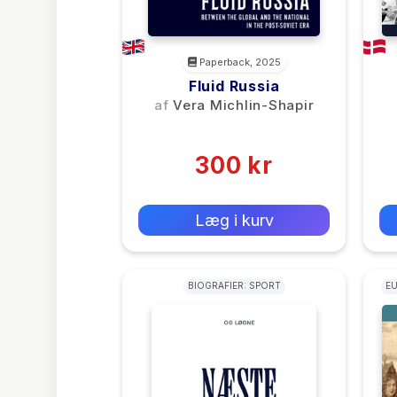
Paperback, 2025
Fluid Russia
af
Vera Michlin-Shapir
(0)
300 kr
0 kr
Forlags vejl. pris:
Læg i kurv
BIOGRAFIER: SPORT
EU