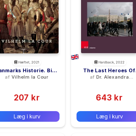
Hæftet, 2021
Hardback, 2022
anmarks Historie. Bind
The Last Heroes Of
2
Leningrad
af
Vilhelm la Cour
af
Dr. Alexandra
Wachter
(0)
(0)
207 kr
643 kr
0 kr
0 kr
Forlags vejl. pris:
Forlags vejl. pris:
Læg i kurv
Læg i kurv