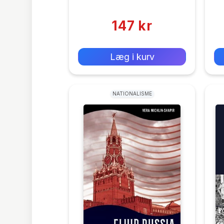
(0)
147 kr
0 kr
Forlags vejl. pris:
Læg i kurv
NATIONALISME