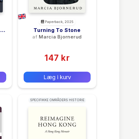
Paperback, 2025
ory
Turning To Stone
af
Marcia Bjornerud
e
(0)
147 kr
0 kr
Forlags vejl. pris:
Læg i kurv
SPECIFIKKE OMRÅDERS HISTORIE