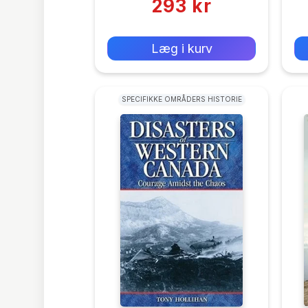
293 kr
0 kr
Forlags vejl. pris:
Læg i kurv
SPECIFIKKE OMRÅDERS HISTORIE