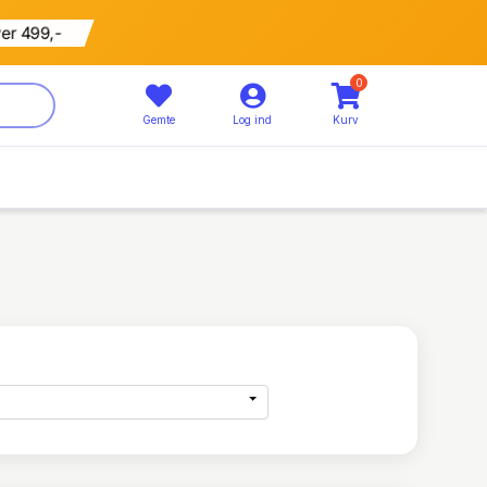
799 kr
5% rabat
0
Gemte
Log ind
Kurv