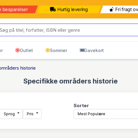
b for 499 kr mere for gratis
499 kr
599 kr
ring til pakkeshop
Pakkeshop
Hjemmelevering
er
Outlet
Sommer
Gavekort
områders historie
Specifikke områders historie
Sorter
Sprog
Pris
Mest Populære