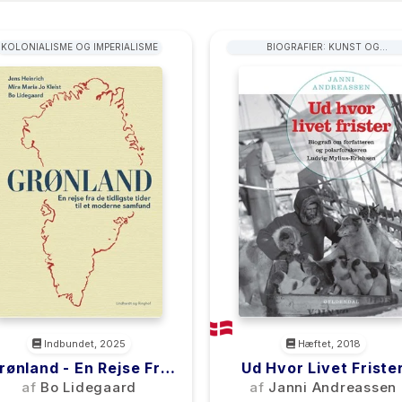
KOLONIALISME OG IMPERIALISME
BIOGRAFIER: KUNST OG
UNDERHOLDNING
Indbundet, 2025
Hæftet, 2018
rønland - En Rejse Fra
Ud Hvor Livet Friste
e Tidligste Tider Til Et
af
Bo Lidegaard
af
Janni Andreassen