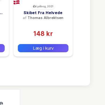
Lydbog, 2021
Om
Skibet Fra Helvede
af
Thomas Albrektsen
(0)
148 kr
0 kr
Forlags vejl. pris:
Læg i kurv
e