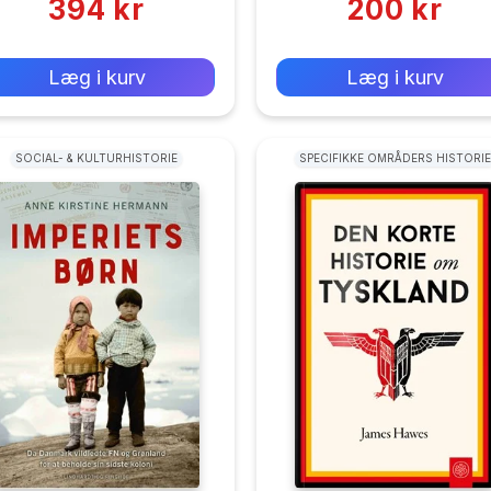
394 kr
200 kr
0 kr
0 kr
Forlags vejl. pris:
Forlags vejl. pris:
Læg i kurv
Læg i kurv
SOCIAL- & KULTURHISTORIE
SPECIFIKKE OMRÅDERS HISTORIE