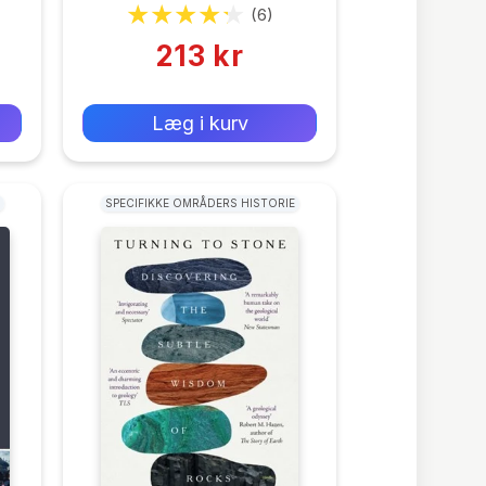
Christiansen
(6)
213 kr
0 kr
Forlags vejl. pris:
Læg i kurv
SPECIFIKKE OMRÅDERS HISTORIE