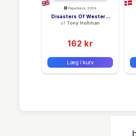
Paperback, 2004
Disasters Of Western
Canada
af
Tony Hollihan
(0)
162 kr
0 kr
Forlags vejl. pris:
Læg i kurv