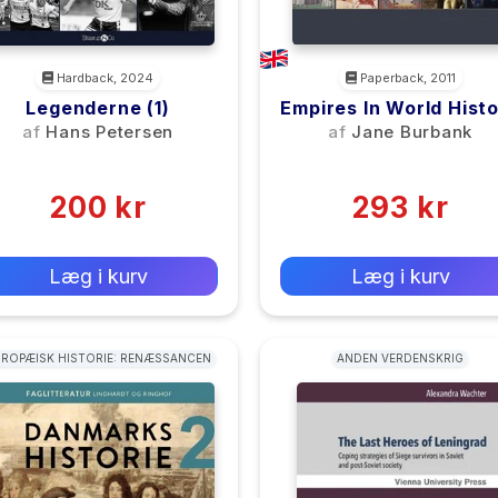
Hardback, 2024
Paperback, 2011
Legenderne (1)
Empires In World Hist
– Power And The
af
Hans Petersen
af
Jane Burbank
Politics Of Differenc
(0)
(0)
200 kr
293 kr
0 kr
0 kr
Forlags vejl. pris:
Forlags vejl. pris:
Læg i kurv
Læg i kurv
ROPÆISK HISTORIE: RENÆSSANCEN
ANDEN VERDENSKRIG