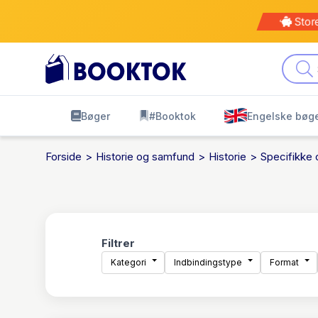
Kø
leve
Bøger
#Booktok
Engelske bøg
Forside
Historie og samfund
Historie
Specifikke 
Filtrer
Kategori
Indbindingstype
Format