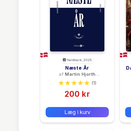
Hardback, 2025
Næste År
D
af
Martin Hjorth
Frederiksen
(1)
200 kr
0 kr
Forlags vejl. pris:
Læg i kurv