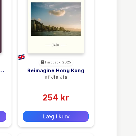
Hardback, 2025
Reimagine Hong Kong
af
Jia Jia
(0)
254 kr
0 kr
Forlags vejl. pris:
Læg i kurv