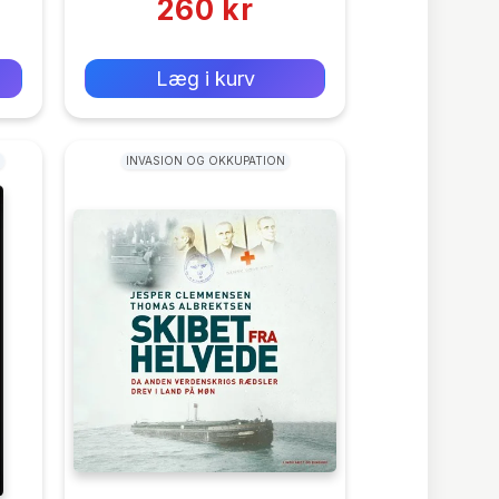
260 kr
0 kr
Forlags vejl. pris:
Læg i kurv
INVASION OG OKKUPATION