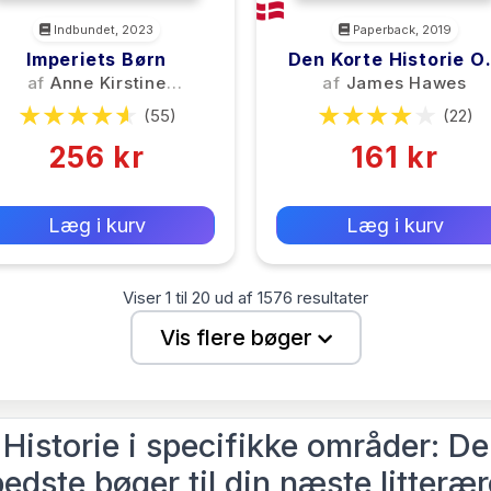
Indbundet, 2023
Paperback, 2019
Imperiets Børn
Den Korte Historie 
Tyskland
af
Anne Kirstine
af
James Hawes
Hermann
(55)
(22)
256 kr
161 kr
0 kr
0 kr
Forlags vejl. pris:
Forlags vejl. pris:
Læg i kurv
Læg i kurv
Viser
1
til
20
ud af
1576
resultater
Vis flere bøger
Historie i specifikke områder: De
bedste bøger til din næste litterær