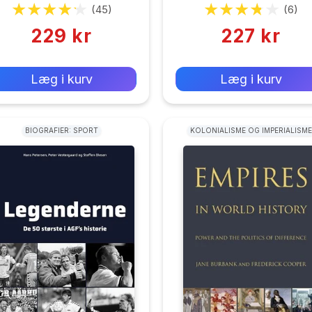
Moderne Samfund
(45)
(6)
229 kr
227 kr
0 kr
0 kr
Forlags vejl. pris:
Forlags vejl. pris:
Læg i kurv
Læg i kurv
BIOGRAFIER: SPORT
KOLONIALISME OG IMPERIALISME