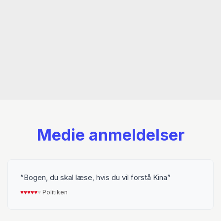
Medie anmeldelser
Bogen, du skal læse, hvis du vil forstå Kina
♥︎
♥︎
♥︎
♥︎
♥︎
♥︎
Politiken