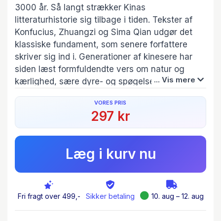
3000 år. Så langt strækker Kinas
litteraturhistorie sig tilbage i tiden. Tekster af
Konfucius, Zhuangzi og Sima Qian udgør det
klassiske fundament, som senere forfattere
skriver sig ind i. Generationer af kinesere har
siden læst formfuldendte vers om natur og
... Vis mere
kærlighed, sære dyre- og spøgelseshistorier,
frivole sædeskildringer, moraliserende noveller
VORES PRIS
og omfangsrige romaner. Tekster og emner, der
297 kr
også i dag præger det kinesiske samfund.
Kinesisk litteratur i 3000 år
er antologi,
Læg i kurv nu
litteraturhistorie og opslagsværk i ét og
præsenterer mesterværker fra oldtidens
forfattere til samtidsaktuelle Yu Hua, Yan Lianke
og Cixin Liu. Værkerne kan læses alene eller i
Fri fragt over 499,-
Sikker betaling
10. aug – 12. aug
sammenhæng med bogens introduktioner, så
læseren kan gå på opdagelse i Kinas righoldige