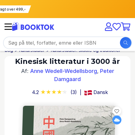
i fragt over 499,-
Bog
Kulturstudier
Kulturstudier: skikke og traditioner
Kinesisk litteratur i 3000 år
Af:
Anne Wedell-Wedellsborg
,
Peter
Damgaard
4.2
(3)
Dansk