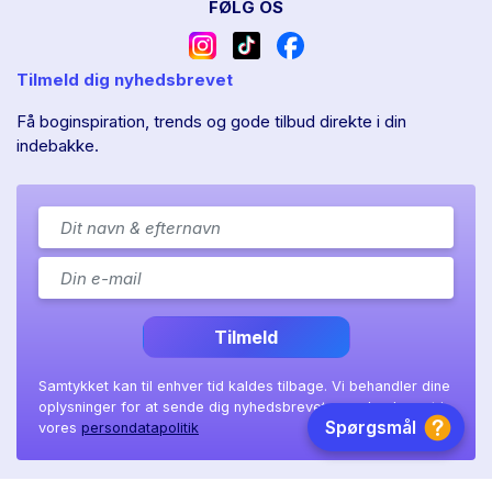
FØLG OS
Tilmeld dig nyhedsbrevet
Få boginspiration, trends og gode tilbud direkte i din
indebakke.
Tilmeld
Samtykket kan til enhver tid kaldes tilbage. Vi behandler dine
oplysninger for at sende dig nyhedsbrevet, som beskrevet i
vores
persondatapolitik