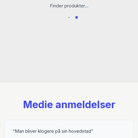
enkelte bind
Finder produkter...
Bind 1: 9788712064282
Bind 2: 9788712064299
Bind 3: 9788712064305
Bind 4: 9788712064312
Bind 5: 9788712064329
Bind 6: 9788712064336
Bind 7: 9788712064343
Bind 8: 9788712064350
Samlet bind 1-8: 9788712064367
Medie anmeldelser
Man bliver klogere på sin hovedstad