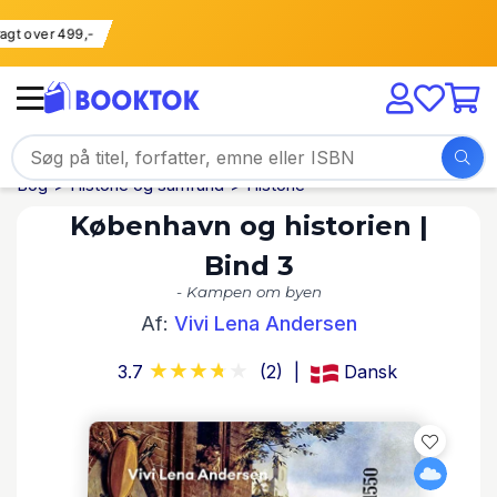
i fragt over 499,-
Bog
Historie og samfund
Historie
København og historien |
Bind 3
- Kampen om byen
Af:
Vivi Lena Andersen
3.7
(2)
Dansk