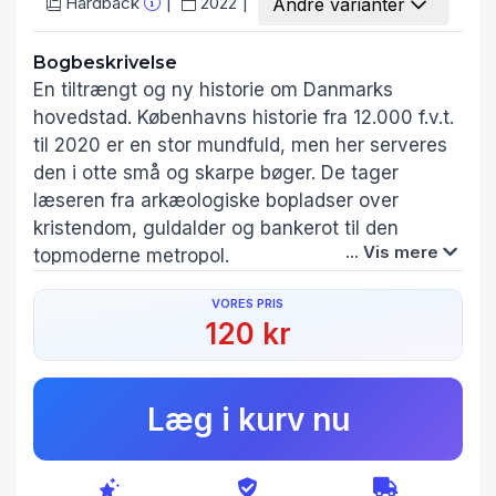
Hardback
2022
Andre varianter
Bogbeskrivelse
En tiltrængt og ny historie om Danmarks
hovedstad. Københavns historie fra 12.000 f.v.t.
til 2020 er en stor mundfuld, men her serveres
den i otte små og skarpe bøger. De tager
læseren fra arkæologiske bopladser over
kristendom, guldalder og bankerot til den
... Vis mere
topmoderne metropol.
VORES PRIS
Fokus i de kronologisk opbyggede bøger er på
120 kr
indbyggerne og byens udvikling. Både når byen
har åbnet sig mod omverdenen og har gemt sig
bag voldene. Forfatterne fortæller levende om
Læg i kurv nu
istid og bopladser, borge og bisper, kirker og
kristendom, reformation og revolution, konger
og tiggere, prægtige bygninger og fattige