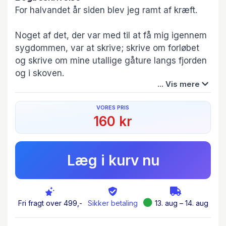
For halvandet år siden blev jeg ramt af kræft.
Noget af det, der var med til at få mig igennem
sygdommen, var at skrive; skrive om forløbet
og skrive om mine utallige gåture langs fjorden
og i skoven.
... Vis mere
Jeg har skrevet digte om forløbet; om håb, tvivl
VORES PRIS
og angst, og ikke mindst om glæden ved livet
160 kr
og glæden ved naturen.
Digtene beskriver intense øjeblikke i forløbet,
Læg i kurv nu
hvor læseren får muligheden for at sætte sig
ind i, hvordan det var, og hvordan jeg havde det
i netop det øjeblik.
Fri fragt over 499,-
Sikker betaling
13. aug – 14. aug
Selvom jeg indimellem tvivlede og var bange,
var jeg inderst inde aldrig i tvivl om, at jeg kom