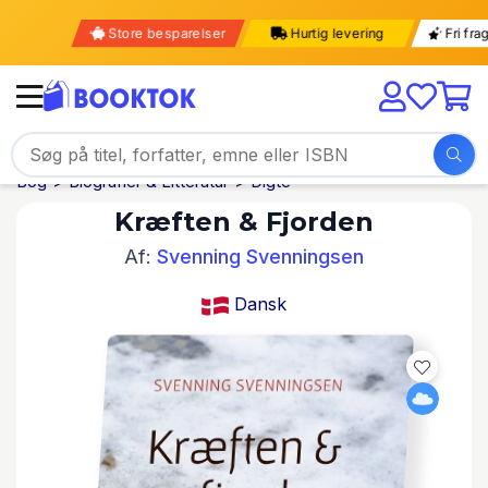
Store besparelser
Hurtig levering
Fri f
Bog
Biografier & Litteratur
Digte
Kræften & Fjorden
Af:
Svenning Svenningsen
Dansk