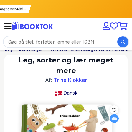
i fragt over 499,-
Bog
Børnebøger
Aktivitets- & billedbøger for de helt små
Leg, sorter og lær meget
mere
Af:
Trine Klokker
Dansk