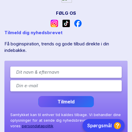
FØLG OS
Tilmeld dig nyhedsbrevet
Få boginspiration, trends og gode tilbud direkte i din
indebakke.
Tilmeld
Samtykket kan til enhver tid kaldes tilbage. Vi behandler dine
oplysninger for at sende dig nyhedsbrevet, som beskrevet i
vores
persondatapolitik