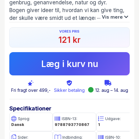
genbrug, genanvendelse, natur og dyr.
Bogen giver ideer til, hvordan vi kan give ting,
... Vis mere
der skulle være smidt ud et længere eller nyt liv,
hvordan vi passer på naturen og skaber flere
VORES PRIS
levesteder for dyrene. I de fleste af legene
121 kr
bruges ting, som vi har derhjemme, f.eks.
papkasser, dåser, bakker og syltetøjsglas og
fund fra naturen som sten, grene og
Læg i kurv nu
blomsterfrø.
Gennem leg forvandles naturmaterialer, affald
og genbrugsting til hjem til små dyr i haven, en
lege- skraldebil, et bamsehospital og meget
Fri fragt over 499,-
Sikker betaling
12. aug – 14. aug
mere.
Legene kan leges både hjemme, i institutionen
Specifikationer
eller skolen.
Lav hjem til små dyr, og tag på skralde eventyr.
Sprog:
ISBN-13:
Udgave:
Dansk
9788793770867
1
Sælg det, du ikke bruge kan, på en
markedsstand.
Sider:
Indbinding:
ISBN-10: