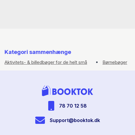
Kategori sammenhænge
Aktivitets- & billedbøger for de helt små
Børnebøger
78 70 12 58
Support@booktok.dk