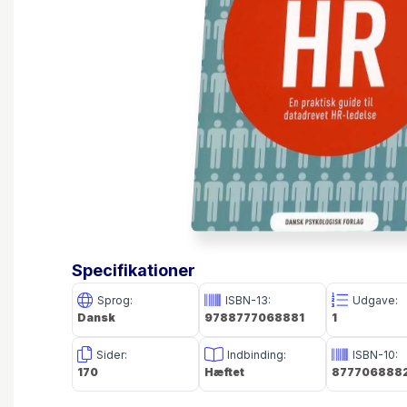
Specifikationer
Sprog:
ISBN-13:
Udgave:
Dansk
9788777068881
1
Sider:
Indbinding:
ISBN-10:
170
Hæftet
877706888