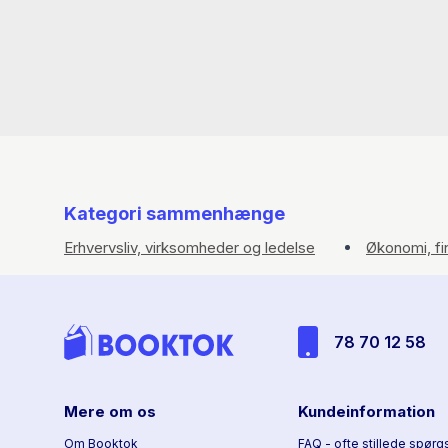
Kategori sammenhænge
Erhvervsliv, virksomheder og ledelse
Økonomi, fi
78 70 12 58
Mere om os
Kundeinformation
Om Booktok
FAQ - ofte stillede spørg