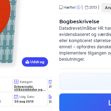
Hæftet
2013
And
Bogbeskrivelse
Datadrevet/målbar HR han
evidensbaseret og værdis
eller kompliceret størrel
emnet – opfordres danske 
implementere tilgangen o
beslutninger.
Uddrag
Bogens 10 cases viser, h
datadrevet/målbar HR via f
Kategori:
Oplagsdato:
Vægt:
Erhvervsliv,
21 feb 2025
280g
· tag udgangspunkt i v
virksomheder og
ledelse
· anvend forskningsbase
Udg. Dato:
Størrelse i cm:
Forlag:
· verificer og illustrer
2
30 aug 2013
22,5 x 15,0 x 1,0
Dansk Psykolog
Forlag A/S
simpel statistik