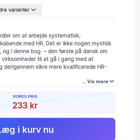
re varianter
dler om at arbejde systematisk,
kabende med HR. Det er ikke nogen mystisk
se, og i denne bog – den første på dansk om
virksomheder til at gå i gang med at
g derigennem sikre mere kvalificerede HR-
... Vis mere
vordan man konkret kan arbejde med
VORES PRIS
ire konkrete skridt:
233 kr
Forfatter(e):
Thomas
irksomhedens konkrete behov
Hedegaard
Rasmussen
ret viden om effekter af HR-tiltag
 ved brug af virksomhedens egne data og
Læg i kurv nu
isk