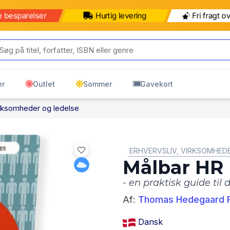
e besparelser
Hurtig levering
Fri fragt o
er
Outlet
Sommer
Gavekort
virksomheder og ledelse
GENRE:
ERHVERVSLIV, VIRKSOMHEDE
Målbar HR
- en praktisk guide til
Af:
Thomas Hedegaard 
Dansk