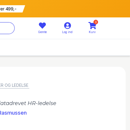
ver 499,-
0
Gemte
Log ind
Kurv
R OG LEDELSE
 datadrevet HR-ledelse
Rasmussen