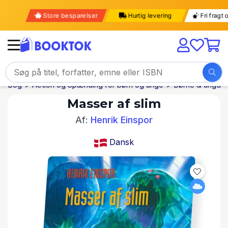
Store besparelser
Hurtig levering
Fri fra
Bog
Action og Spænding for børn og unge
Børne & ungdom
Masser af slim
Af:
Henrik Einspor
Dansk