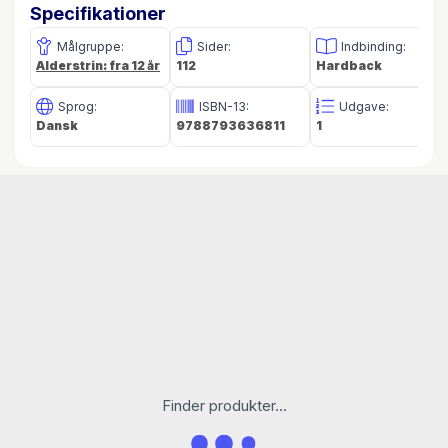
Specifikationer
Målgruppe:
Sider:
Indbinding:
Alderstrin: fra 12 år
112
Hardback
Sprog:
ISBN-13:
Udgave:
Dansk
9788793636811
1
Finder produkter...