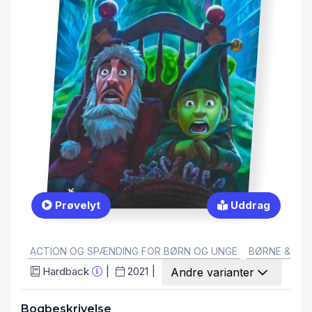
Prøvelyt
Uddrag
GENRE:
ACTION OG SPÆNDING FOR BØRN OG UNGE
BØRNE & UN
Hardback
2021
Andre varianter
Bogbeskrivelse