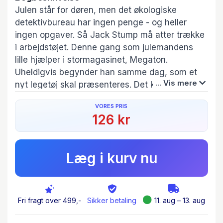
Julen står for døren, men det økologiske
detektivbureau har ingen penge - og heller
ingen opgaver. Så Jack Stump må atter trække
i arbejdstøjet. Denne gang som julemandens
lille hjælper i stormagasinet, Megaton.
Uheldigvis begynder han samme dag, som et
... Vis mere
nyt legetøj skal præsenteres. Det kommer der
masser af gru, gys og gakkelak ud af.
VORES PRIS
126 kr
En helt ny grinegyser med den grønne detektiv,
Jack Stump og hans uheldige hjælpere.
Læg i kurv nu
Fri fragt over 499,-
Sikker betaling
11. aug – 13. aug