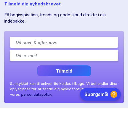
Tilmeld dig nyhedsbrevet
Få boginspiration, trends og gode tilbud direkte i din
indebakke.
Tilmeld
Samtykket kan til enhver tid kaldes tilbage. Vi behandler dine
oplysninger for at sende dig nyhedsbrevet, som beskrevet i
vores
persondatapolitik
Ll. Sct. Hans gade 11A
|
8800 Viborg
|
CVR: 41 08 36 97
Copyright © 2026 BookTok ApS