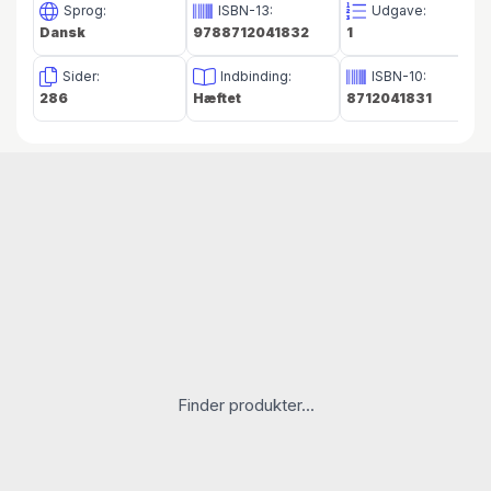
læserne hurtigt kan finde frem til lige netop det
Sprog:
ISBN-13:
Udgave:
Dansk
9788712041832
1
organ eller den sygdom, de er interesseret i.
Sider:
Indbinding:
ISBN-10:
286
Hæftet
8712041831
Finder produkter...