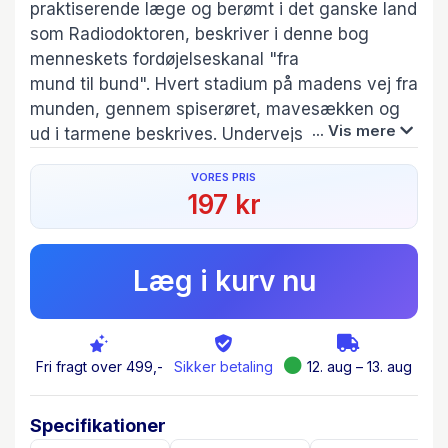
praktiserende læge og berømt i det ganske land
som Radiodoktoren, beskriver i denne bog
menneskets fordøjelseskanal "fra
mund til bund". Hvert stadium på madens vej fra
munden, gennem spiserøret, mavesækken og
... Vis mere
ud i tarmene beskrives. Undervejs beskrives
også lever, galdeblære og bugspytkirtel. Der
VORES PRIS
fortælles om, hvilke sygdomme de forskellige
197 kr
organer kan blive ramt af, og hvordan man kan
lindre og afhjælpe dem. Forfatteren kommer
med mange gode råd og forslag til, hvordan
Læg i kurv nu
man holder sig rask og netop undgår disse
sygdomme, ikke mindst ved at sørge for at få
en sund kost. Kostens betydning og
vigtigheden af en god madkultur fremhæves.
Fri fragt over 499,-
Sikker betaling
12. aug – 13. aug
Bogen er skrevet i et ligefremt sprog og er
Specifikationer
forsynet med et grundigt stikordsregister, så