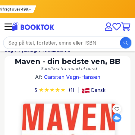
Fri fragt over 499,-
Bog
Fysiologi
Metabolisme
Maven - din bedste ven, BB
- Sundhed fra mund til bund
Af:
Carsten Vagn-Hansen
5
(1)
Dansk