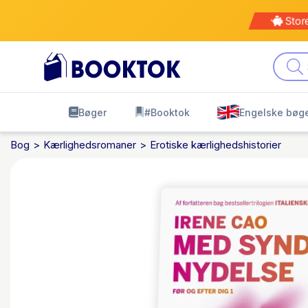
Stor
Bøger
#Booktok
Engelske bøg
Bog
Kærlighedsromaner
Erotiske kærlighedshistorier