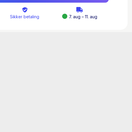
æst og et dejligt lille pusterum…« – Rikke
ookshelf.com
Sikker betaling
7. aug – 11. aug