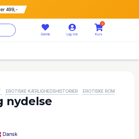
ver 499,-
0
Gemte
Log ind
Kurv
T
EROTISKE KÆRLIGHEDSHISTORIER
EROTISKE ROMANER
ITA
g nydelse
Dansk