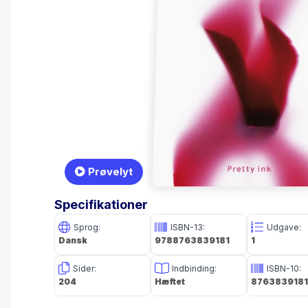
Prøvelyt
Specifikationer
Sprog:
ISBN-13:
Udgave:
Dansk
9788763839181
1
Sider:
Indbinding:
ISBN-10:
204
Hæftet
8763839181