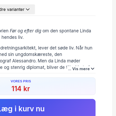
re varianter
orien
Før og efter dig
om den spontane Linda
 hendes liv.
ndretningsarkitekt, lever det søde liv. Når hun
 med sin ungdomskæreste, den
tograf Alessandro. Men da Linda møder
og stenrig diplomat, bliver de tiltrukket af
... Vis mere
affære. Han er hendes diametrale modsætning:
agt og kontrol. Hvem af de to mænd vinder
VORES PRIS
Serie:
Oversætter:
Originalsprog:
river:
114 kr
Før og efter dig
Birgitte Grundtvig
Italian
Huber
ien foldede sig ud og en kærlighedshistorie
Forfatter(e):
Originaltitel:
nskeligt at ligge bogen væk. Og det
Irene Cao
Per tutti gli sbagli
Læg i kurv nu
ever, er forførende i sig selv. … De 300 siders