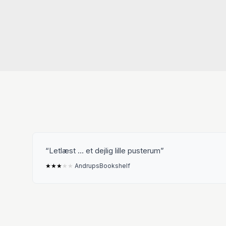
Letlæst ... et dejlig lille pusterum
★
★
★
★
★
AndrupsBookshelf