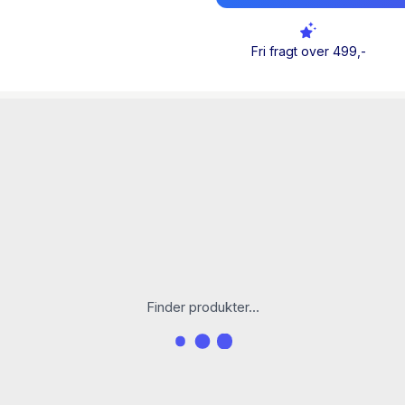
kærlighedshistorie er letl
Andrup Jensen,
andrupsb
Fri fragt over 499,-
Finder produkter...