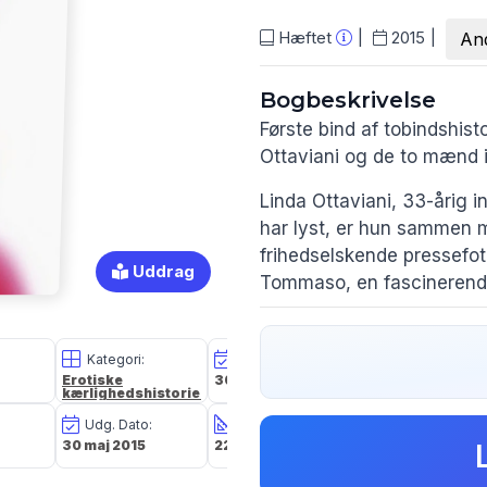
Hæftet
2015
And
Bogbeskrivelse
Første bind af tobindshist
Ottaviani og de to mænd i
Linda Ottaviani, 33-årig i
har lyst, er hun sammen
frihedselskende pressefo
Uddrag
Tommaso, en fascinerende 
hinanden og indleder en 
Hun er følelser, han er m
Kategori:
Oplagsdato:
Vægt:
Lindas hjerte?
Pressen sk
Erotiske
30 maj 2015
348g
kærlighedshistorier
»… efterhånden som histor
Udg. Dato:
Størrelse i cm:
Forlag:
dannede form blev det va
30 maj 2015
22,2 x 14,2 x 2,4
Flamingo
energiske liv, som Linda l