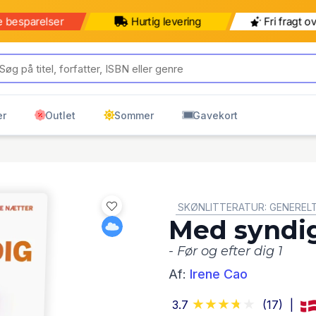
e besparelser
Hurtig levering
Fri fragt o
er
Outlet
Sommer
Gavekort
GENRE:
SKØNLITTERATUR: GENEREL
Med syndi
- Før og efter dig 1
Af:
Irene Cao
3.7
(17)