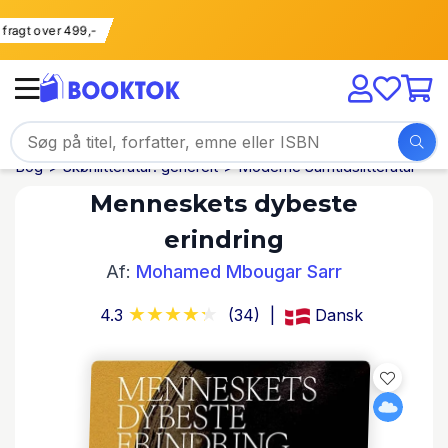
Fri fragt over 499,-
Bog
Skønlitteratur: generelt
Moderne Samtidslitteratur
Menneskets dybeste
erindring
Af:
Mohamed Mbougar Sarr
4.3
(34)
Dansk