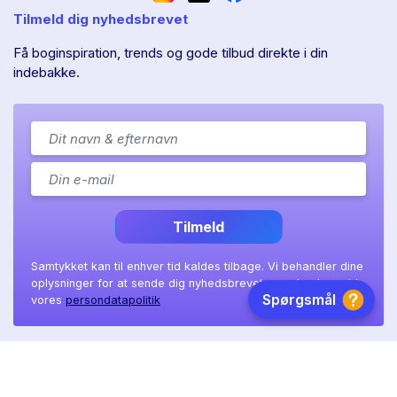
Tilmeld dig nyhedsbrevet
Få boginspiration, trends og gode tilbud direkte i din
indebakke.
Tilmeld
Samtykket kan til enhver tid kaldes tilbage. Vi behandler dine
oplysninger for at sende dig nyhedsbrevet, som beskrevet i
vores
persondatapolitik
Ll. Sct. Hans gade 11A
|
8800 Viborg
|
CVR: 41 08 36 97
Copyright © 2026 BookTok ApS