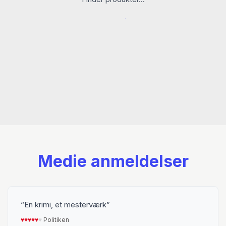
”Den ideelle roman.” – Le Monde
Mohamed Mbougar Sarr er født i 1990 i Dakar,
Senegal og har studeret litteratur og filosofi i
Frankrig. Han er forfatter til tre romaner og
modtog i 2021 Frankrigs store litteraturpris,
Goncourt-prisen, for
Menneskets dybeste
erindring.
Bogen har solgt over en halv million
eksemplarer i Frankrig og er under udgivelse i
36 lande.
Medie anmeldelser
En krimi, et mesterværk
♥︎
♥︎
♥︎
♥︎
♥︎
♥︎
Politiken