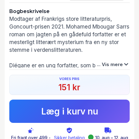
Bogbeskrivelse
Modtager af Frankrigs store litteraturpris,
Goncourt-prisen 2021. Mohamed Mbougar Sarrs
roman om jagten på en gådefuld forfatter er et
mesterligt litterært mysterium fra en ny stor
stemme i verdenslitteraturen.
... Vis mere
Diégane er en ung forfatter, som bor i Paris,
hvor han hænger ud med en gruppe andre
VORES PRIS
afrikanske eksilforfattere, som ynder at
151 kr
diskutere bøger og filosofi, gå i seng med
hinanden og drikke vin. Da han hører om et
uopdriveligt mesterværk fra 1930’erne af en
Læg i kurv nu
senegalesisk forfatter, T. C. Elimane, beslutter
Diégane sig for at opklare bogen og
forfatterens skæbne. I sin samtid blev Elimane
udråbt til en litterær sensation og kaldt ”den
Fri fragt over 499,-
Sikker betaling
10. aug – 12. aug