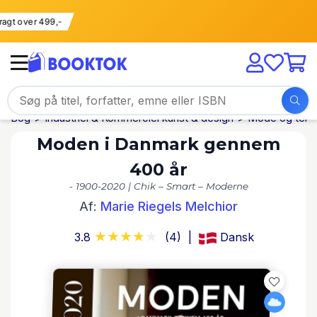
i fragt over 499,-
Bog
Industriel & Kommerciel kunst & design
Mode og tekst
Moden i Danmark gennem
400 år
- 1900-2020 | Chik – Smart – Moderne
Af:
Marie Riegels Melchior
3.8
(4)
Dansk