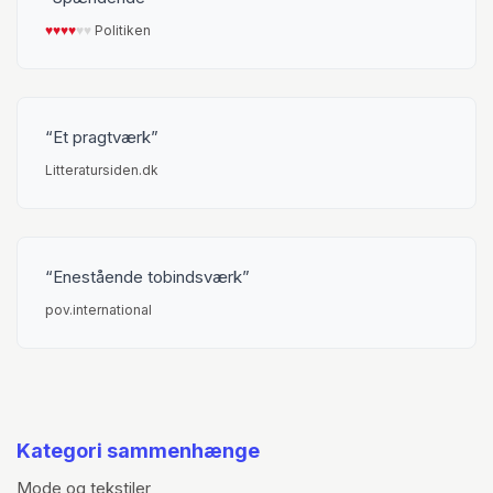
♥︎
♥︎
♥︎
♥︎
♥︎
♥︎
Politiken
Et pragtværk
Litteratursiden.dk
Enestående tobindsværk
pov.international
Kategori sammenhænge
Mode og tekstiler