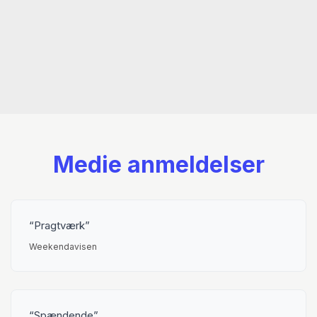
Universitet med speciale i dansk kulturhistorie i
1900-2000-tallet med særlig fokus på mode- og
beklædningskultur. Forfatter til bl.a.
Dansk på
mode. Fortællinger om design, identitet og
historie i og omkring dansk modeindustri
(2013).
Medie anmeldelser
Pragtværk
Weekendavisen
Spændende