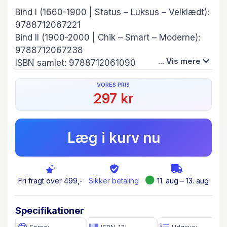
Bind I (1660-1900 | Status – Luksus – Velklædt):
9788712067221
Bind II (1900-2000 | Chik – Smart – Moderne):
9788712067238
... Vis mere
ISBN samlet: 9788712061090
VORES PRIS
Moden i Danmark
er en ny dansk modehistorie.
297 kr
Over to bind fortæller værkets forfattere om
klædedragtens kultur- og designhistorie i
Danmark og om, hvordan 400 års danskere har
Læg i kurv nu
klædt sig, når de ville være med på moden – og
hvorfor.
Forfatterne giver et forrygende indblik i tøj og
Fri fragt over 499,-
Sikker betaling
11. aug – 13. aug
tilbehør til hverdag og fest blandt høj og lav –
fra 1600-tallets adelsmode til de almindelige
Specifikationer
tøjforbrugere i dag. Værket giver en bred kultur-