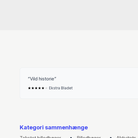
Vild historie
★
★
★
★
★
★
Ekstra Bladet
Kategori sammenhænge
Tekstet billedbøger
Billedbøger
Aktivitets