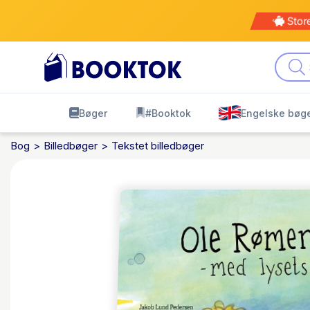
Stor
Bøger
#Booktok
Engelske bøg
Bog
Billedbøger
Tekstet billedbøger