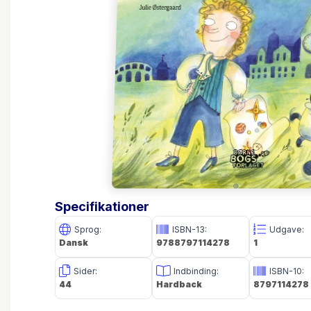
Specifikationer
Sprog:
ISBN-13:
Udgave:
Dansk
9788797114278
1
Sider:
Indbinding:
ISBN-10:
44
Hardback
8797114278