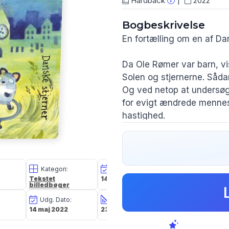
Hardback
2022
Bogbeskrivelse
En fortælling om en af D
Da Ole Rømer var barn, vi
Solen og stjernerne. Såda
Og ved netop at undersøg
for evigt ændrede mennesk
hastighed.
Kategori:
Oplagsdato:
Vægt:
Tekstet
14 maj 2022
356g
billedbøger
Udg. Dato:
Størrelse i cm:
Forlag:
14 maj 2022
23,8 x 21,6 x 1,0
Børnebogsforla