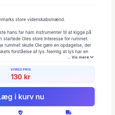
anmarks store videnskabsmænd.
ste hans far ham instrumenter til at kigge på
n startede Oles store interesse for rummet.
e rummet skulle Ole gøre en opdagelse, der
ets forståelse af lys. Nemlig at lys har en
... Vis mere
VORES PRIS
130 kr
Serie:
Danske stjerner
Læg i kurv nu
Forfatter(e):
get
Jakob Lund
Pedersen