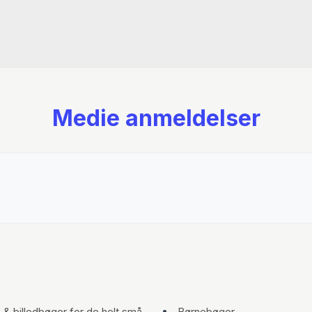
Medie anmeldelser
- & billedbøger for de helt små
Børnebøger