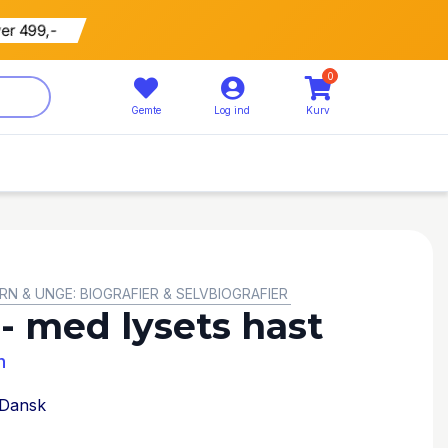
ver 499,-
0
Gemte
Log ind
Kurv
RN & UNGE: BIOGRAFIER & SELVBIOGRAFIER
- med lysets hast
n
Dansk