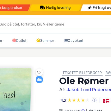
e besparelser
Hurtig levering
Fri fragt o
er
Outlet
Sommer
Gavekort
GENRE:
TEKSTET BILLEDBØGER
BØ
Ole Rømer 
Af:
Jakob Lund Pederse
4.2
(1)