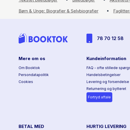
Børn & Unge: Biografier & Selvbiografier
Faglitte
78 70 12 58
Mere om os
Kundeinformation
Om Booktok
FAQ - ofte stillede spørg
Persondatapolitik
Handelsbetingelser
Cookies
Levering og forsendelse
Returnering og bytteret
Fortryd aftale
BETAL MED
HURTIG LEVERING