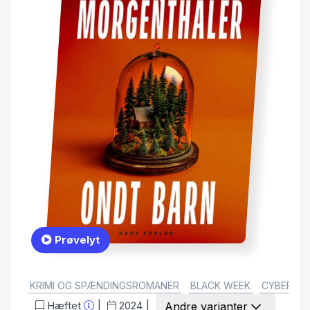
Prøvelyt
GENRE:
KRIMI OG SPÆNDINGSROMANER
BLACK WEEK
CYBER M
Hæftet
2024
Andre varianter