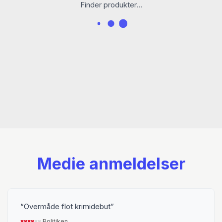
børnebøger og manuskripter til en række tv-
Finder produkter...
serier, heriblandt ’Piger på prøveløsladelse’ og
’Rita’.
ANDERS MORGENTHALER er en dansk forfatter,
tegner og filminstruk­tør. Sammen med Mikael
Wulff leverer han under navnet
WulffMorgenthaler striber til omkring 400 aviser
verden over.
Medie anmeldelser
Overmåde flot krimidebut
♥︎
♥︎
♥︎
♥︎
♥︎
♥︎
Politiken