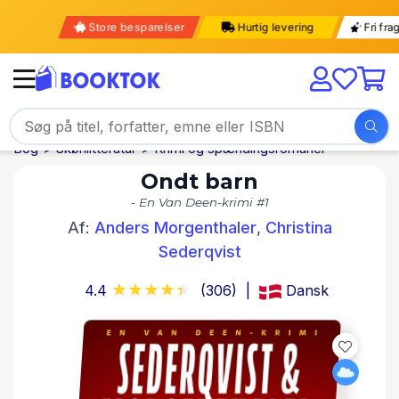
Store besparelser
Hurtig levering
Fri 
Bog
Skønlitteratur
Krimi og spændingsromaner
Ondt barn
- En Van Deen-krimi #1
Af:
Anders Morgenthaler
,
Christina
Sederqvist
4.4
(306)
Dansk