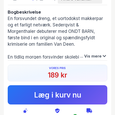
Bogbeskrivelse
En forsvundet dreng, et uortodokst makkerpar
og et farligt netværk. Sederqvist &
Morgenthaler debuterer med ONDT BARN,
første bind i en original og spændingsfyldt
krimiserie om familien Van Deen.
... Vis mere
En tidlig morgen forsvinder skolebibliotekaren
Emily Van Deens syvårige søn, Manfred,
VORES PRIS
sporløst, og en omfattende eftersøgning bliver
189 kr
sat i gang. Politikommissær Anni Brandt
mistænker Manfreds mor, og da det går op for
Emily, at hun er politiets hovedmistænkte,
Læg i kurv nu
opsøger hun i desperation sin onkel, Bob – et
menneske, som hun ellers har forsøgt at undgå
i flere år. Bob er nemlig en kontroversiel
konspirationsteoretiker, som har forskanset sig i