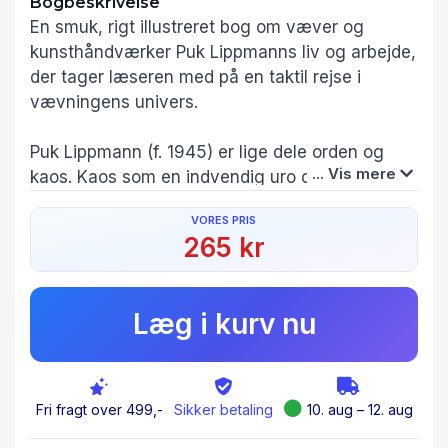
Bogbeskrivelse
En smuk, rigt illustreret bog om væver og
kunsthåndværker Puk Lippmanns liv og arbejde,
der tager læseren med på en taktil rejse i
vævningens univers.
Puk Lippmann (f. 1945) er lige dele orden og
... Vis mere
kaos. Kaos som en indvendig uro og kraft, der
får struktur og orden ved væven. En kreativ ild,
VORES PRIS
der har givet hende en lang og markant karriere
265 kr
med stedsspecifikke udsmykninger, værker og
udstillinger i nogle af landets mest ikoniske og
historiske bygninger som Glyptoteket,
Læg i kurv nu
Thorvaldsens Museum og Ribe Domkirke.
ORDEN OG KAOS portrætterer Puk Lippmann
som væver og menneske. Som sammensat,
Fri fragt over 499,-
Sikker betaling
10. aug – 12. aug
stålsat og sfærisk i sin måde at fortolke