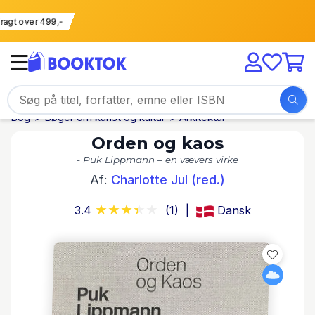
i fragt over 499,-
Bog
Bøger om kunst og kultur
Arkitektur
Orden og kaos
- Puk Lippmann – en vævers virke
Af:
Charlotte Jul (red.)
3.4
(1)
Dansk