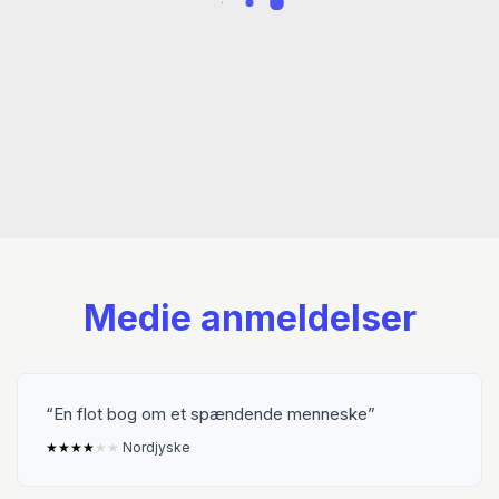
Bogen består af bidrag fra kurator, redaktør og
skribent Charlotte Jul (f. 1971), kunsthistoriker
og fhv. direktør for Kunstindustrimuseet Bodil
Busk-Laursen (f. 1941), arkitekt, ph.d. og lektor
ved Kunstakademiets Arkitektskole Merete
Ahnfeldt-Mollerup (f. 1963) samt Puk
Lippmann selv.
Medie anmeldelser
En flot bog om et spændende menneske
★
★
★
★
★
★
Nordjyske