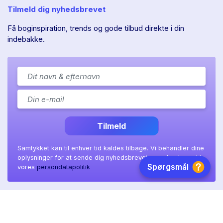
Tilmeld dig nyhedsbrevet
Få boginspiration, trends og gode tilbud direkte i din
indebakke.
Tilmeld
Samtykket kan til enhver tid kaldes tilbage. Vi behandler dine
oplysninger for at sende dig nyhedsbrevet, som beskrevet i
vores
persondatapolitik
Ll. Sct. Hans gade 11A
|
8800 Viborg
|
CVR: 41 08 36 97
Copyright © 2026 BookTok ApS