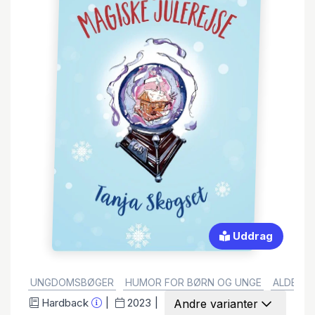
Uddrag
GENRE:
UNGDOMSBØGER
HUMOR FOR BØRN OG UNGE
ALDERST
Hardback
2023
Andre varianter