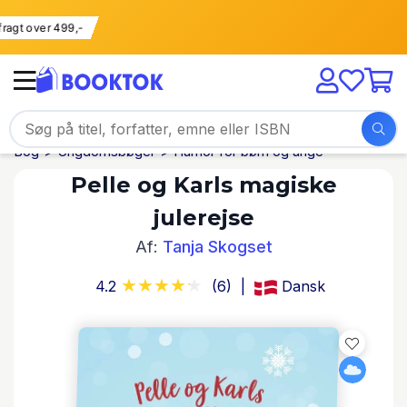
ri fragt over 499,-
Bog
Ungdomsbøger
Humor for børn og unge
Pelle og Karls magiske
julerejse
Af:
Tanja Skogset
4.2
(6)
Dansk