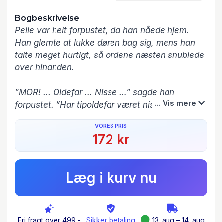
Bogbeskrivelse
Pelle var helt forpustet, da han nåede hjem.
Han glemte at lukke døren bag sig, mens han
talte meget hurtigt, så ordene næsten snublede
over hinanden.
”MOR! ... Oldefar … Nisse …” sagde han
... Vis mere
forpustet. ”Har tipoldefar været nisse? Og hvad
er Grødstrup?”
VORES PRIS
172 kr
Pelle og hans bedste ven Karl går i 3A på
Præstestrupskolen, da de får til opgave at lave
deres eget stamtræ. Pelle opdager, at hans
Læg i kurv nu
tipoldefar Julius har været nisse.
Næste morgen vågner Pelle omgivet af nisser,
og det bliver starten på Pelle og Karls
Fri fragt over 499,-
Sikker betaling
13. aug – 14. aug