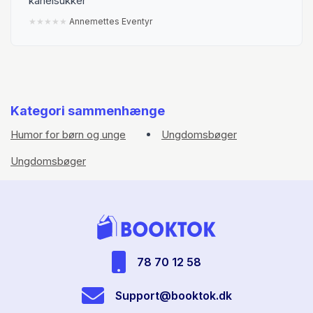
kanelsukker
★
★
★
★
★
Annemettes Eventyr
Kategori sammenhænge
Humor for børn og unge
Ungdomsbøger
Ungdomsbøger
78 70 12 58
Support@booktok.dk