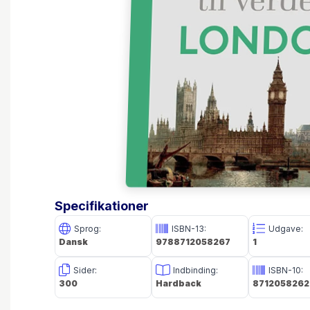
Specifikationer
Sprog:
ISBN-13:
Udgave:
Dansk
9788712058267
1
Sider:
Indbinding:
ISBN-10:
300
Hardback
8712058262