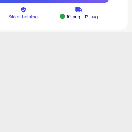
verdensomspændende imperium, hvor solen aldrig
Sikker betaling
10. aug – 12. aug
en historieinteresserede læser og den
vil nogle spadestik dybere for at forstå
og monumenterne i en af verdens mest besøgte
 lang historie – fra romernes Londinium til
re. Bogen tager læseren med tilbage til
erens London, Reformationen og den nye
sten og den store brand i 1666, kolonitiden og
 og genopretningen samt byplanlægningen
m. Det hele på godt og ondt.