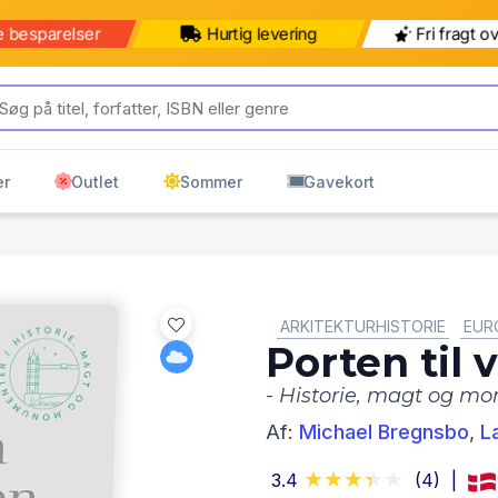
e besparelser
Hurtig levering
Fri fragt o
er
Outlet
Sommer
Gavekort
GENRE:
ARKITEKTURHISTORIE
EUR
Porten til
- Historie, magt og m
Af:
Michael Bregnsbo
,
L
3.4
(4)