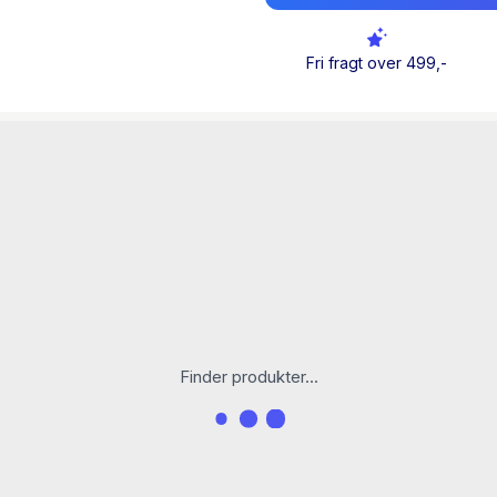
tid byen til hjerte i et 
gik ned.
Fri fragt over 499,-
Bogen henvender sig til d
kulturrejsende, som gerne 
historien, arkitekturen 
byer. Byen har en 2.000 år
nyliberalismens skyskrabe
Romerrigets og middelald
anglikanske statskirke, pe
væksten, verdenskrigene
og den globale pengestrø
Finder produkter...