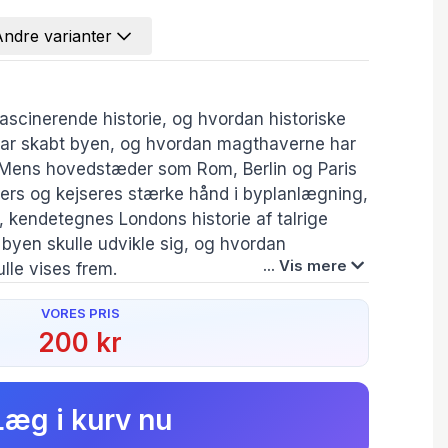
Andre varianter
ascinerende historie, og hvordan historiske
 har skabt byen, og hvordan magthaverne har
Mens hovedstæder som Rom, Berlin og Paris
gers og kejseres stærke hånd i byplanlægning,
 kendetegnes Londons historie af talrige
byen skulle udvikle sig, og hvordan
... Vis mere
lle vises frem.
VORES PRIS
r en konflikt mellem den økonomiske magt i
Forfatter(e):
200 kr
itiske magt i City of Westminster, og London
Michael Bregnsbo
,
Lars Kjær
,
Jørgen
rkommune i 1888. Konflikten kan stadig spores.
Sevaldsen
Læg i kurv nu
r også, hvordan Themsen har præget London.
abe handelsbyen London og gjorde i moderne