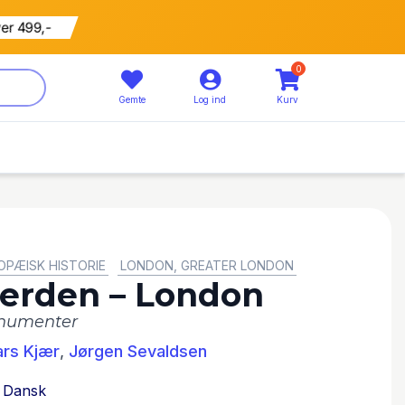
ver 499,-
0
Gemte
Log ind
Kurv
OPÆISK HISTORIE
LONDON, GREATER LONDON
 verden – London
onumenter
ars Kjær
,
Jørgen Sevaldsen
Dansk