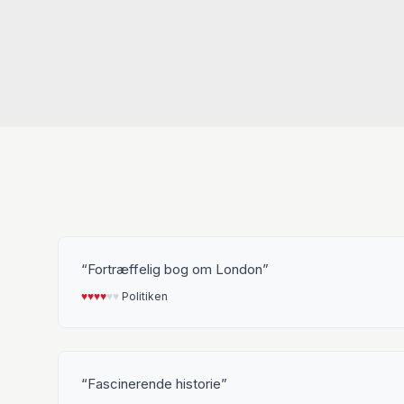
Fortræffelig bog om London
♥︎
♥︎
♥︎
♥︎
♥︎
♥︎
Politiken
Fascinerende historie