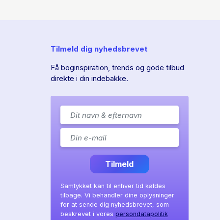
Tilmeld dig nyhedsbrevet
Få boginspiration, trends og gode tilbud
direkte i din indebakke.
Tilmeld
Samtykket kan til enhver tid kaldes
tilbage. Vi behandler dine oplysninger
for at sende dig nyhedsbrevet, som
beskrevet i vores
persondatapolitik