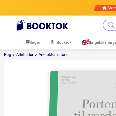
Stor
Bøger
#Booktok
Engelske bøg
Bog
Arkitektur
Arkitekturhistorie