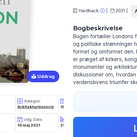
Hardback
2021
Bogbeskrivelse
Bogen fortæller Londons f
og politiske strømninger
formet og omformet den. 
er præget af kirkers, kon
monumenter og arkitektur,
diskussioner om, hvordan 
Uddrag
verdensbyens triumfer sku
I middelalderen opstod de
Kategori:
Oplagsdato:
Vægt:
City of London og den pol
Arkitekturhistorie
10 maj 2021
695g
blev først samlet i en sto
Udg. Dato:
Størrelse i cm:
Forlag:
10 maj 2021
21,8 x 17,8 x 2,6
Gads Forlag
Porten til verden
fortælle
Floden var med til at sk