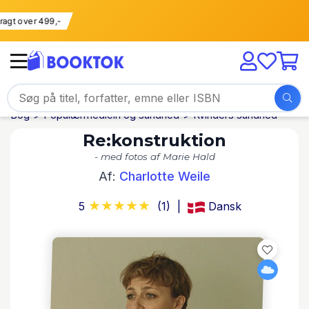
i fragt over 499,-
Bog
Populærmedicin og sundhed
Kvinders sundhed
Re:konstruktion
- med fotos af Marie Hald
Af:
Charlotte Weile
5
(1)
Dansk