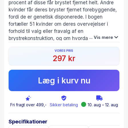
procent af disse får brystet fjernet helt. Andre
kvinder får deres bryster fjernet forebyggende,
fordi de er genetisk disponerede. I bogen
fortæller 51 kvinder om deres overvejelser i
forhold til valg eller fravalg af en
... Vis mere
brystrekonstruktion, og om hvordan deres
sygdomsforløb har påvirket deres identitets-,
VORES PRIS
krops- og selvopfattelse som kvinde,
297 kr
menneske, partner og mor. Desuden deler
specialister deres viden om og erfaring med
brystkræft, rekonstruktioner og senfølger.
Læg i kurv nu
Fri fragt over 499,-
Sikker betaling
10. aug – 12. aug
Specifikationer