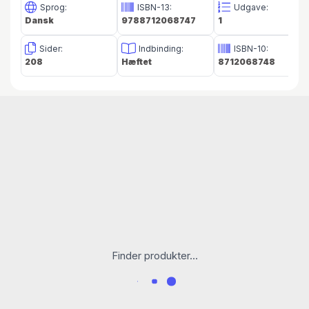
Sprog:
ISBN-13:
Udgave:
Dansk
9788712068747
1
Sider:
Indbinding:
ISBN-10:
208
Hæftet
8712068748
Finder produkter...