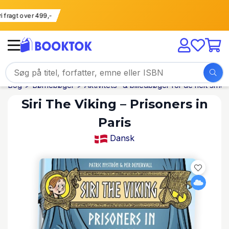
Fri fragt over 499,-
Bog
Børnebøger
Aktivitets- & billedbøger for de helt små
Siri The Viking – Prisoners in
Paris
Dansk