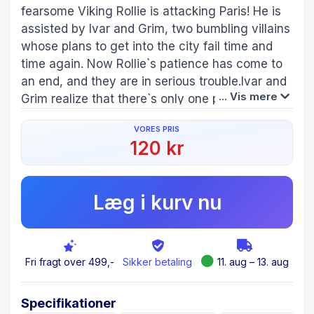
fearsome Viking Rollie is attacking Paris! He is
assisted by Ivar and Grim, two bumbling villains
whose plans to get into the city fail time and
time again. Now Rollie`s patience has come to
an end, and they are in serious trouble.Ivar and
... Vis mere
Grim realize that there`s only one person who
can save them.With some difficulty, they kidnap
VORES PRIS
Siri and Zack and bring them back to Paris,
120 kr
where Siri is presented to a skeptical Rollie. Can
a little kid really help the savage Vikings?Now
Siri has to pretend to assist Rollie while secretly
Læg i kurv nu
finding ways to protect the denizens of Paris
from the Vikings´attacks. Her task grows more
impossible with each passing day, until she and
Zack suddenly receive help from an
Fri fragt over 499,-
Sikker betaling
11. aug – 13. aug
unexpected sourse.
”Med et spændende manus, velresearchede
Specifikationer
tegninger og en sej lille pige i hovedrollen er